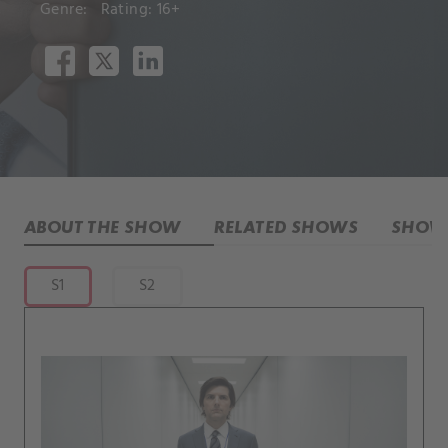
Genre:
Rating: 16+
ABOUT THE SHOW
RELATED SHOWS
SHOW 
S1
S2