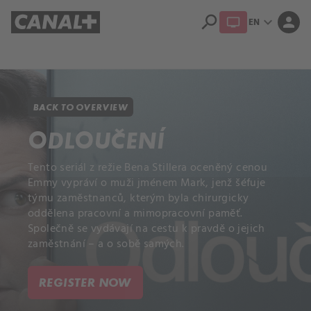
search
expand_more
person
EN
Library
Apple TV+
BACK TO OVERVIEW
ODLOUČENÍ
Tento seriál z režie Bena Stillera oceněný cenou
Emmy vypráví o muži jménem Mark, jenž šéfuje
týmu zaměstnanců, kterým byla chirurgicky
oddělena pracovní a mimopracovní paměť.
Společně se vydávají na cestu k pravdě o jejich
zaměstnání – a o sobě samých.
REGISTER NOW