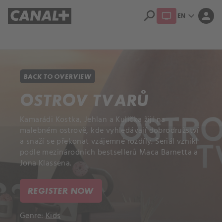
search
expand_more
person
EN
Library
Apple TV+
BACK TO OVERVIEW
OSTROV TVARŮ
Kamarádi Kostka, Jehlan a Kulička žijí na
malebném ostrově, kde vyhledávají dobrodružství
a snaží se překonat vzájemné rozdíly. Seriál vznikl
podle mezinárodních bestsellerů Maca Barnetta a
Jona Klassena.
REGISTER NOW
Genre:
Kids