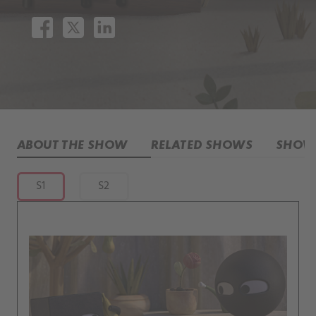
ABOUT THE SHOW
RELATED SHOWS
SHOW 
S1
S2