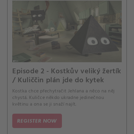
Episode 2 - Kostkův veliký žertík
/ Kuliččin plán jde do kytek
Kostka chce přechytračit Jehlana a něco na něj
chystá. Kuličce někdo ukradne jedinečnou
květinu a ona se ji snaží najít.
REGISTER NOW