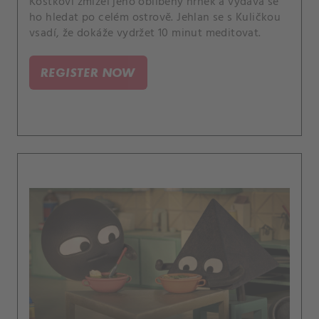
Kostkovi zmizel jeho oblíbený hrnek a vydává se
ho hledat po celém ostrově. Jehlan se s Kuličkou
vsadí, že dokáže vydržet 10 minut meditovat.
REGISTER NOW