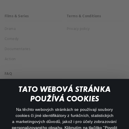
Films & Series
Terms & Conditions
Drama
Privacy policy
Comedy
Documentaries
Action
FAQ
My profile
TATO WEBOVÁ STRÁNKA
Important links
POUŽÍVÁ COOKIES
Na těchto webových stránkách se používají soubory
facebook
instagram
cookies či jiné identifikátory z funkčních, statistických
a marketingových důvodů, jakož i pro účely zobrazování
personalizovaného obsahu. Kliknutím na tlačítko "Povolit