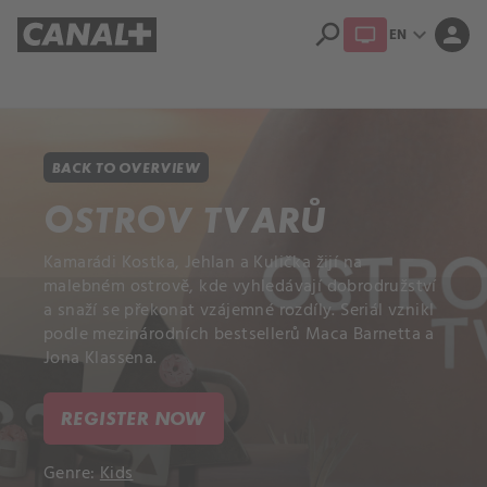
search
expand_more
person
EN
Library
Apple TV+
BACK TO OVERVIEW
OSTROV TVARŮ
Kamarádi Kostka, Jehlan a Kulička žijí na
malebném ostrově, kde vyhledávají dobrodružství
a snaží se překonat vzájemné rozdíly. Seriál vznikl
podle mezinárodních bestsellerů Maca Barnetta a
Jona Klassena.
REGISTER NOW
Genre:
Kids