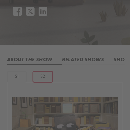
ABOUT THE SHOW
RELATED SHOWS
SHOW 
S1
S2