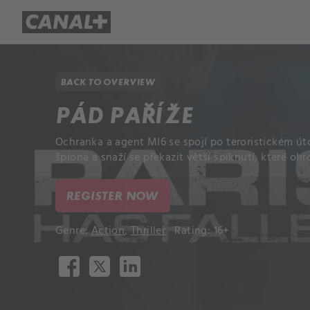
Library
Apple TV+
BACK TO OVERVIEW
PÁD PAŘÍŽE
Ochranka a agent MI6 se spojí po teroristickém út
špiona a snaží se překazit větší spiknutí, které ohr
REGISTER NOW
Genre:
Action
,
Thriller
Rating: 16+