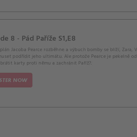
de 8 - Pád Paříže S1,E8
plán Jacoba Pearce rozběhne a výbuch bomby se blíží, Zara, Vi
set podřídit jeho ultimátu. Ale protože Pearce je pekelně od
brátit karty proti němu a zachránit Paříž?.
ISTER NOW