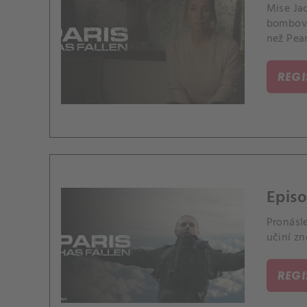
Mise Ja
bombový
než Pear
REG
Episo
Pronásl
učiní zn
REG