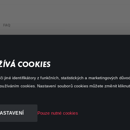
FAQ
My profile
Important links
ÍVÁ COOKIES
 jiné identifikátory z funkčních, statistických a marketingových dův
 používáním cookies. Nastavení souborů cookies můžete změnit kliknut
ASTAVENÍ
Pouze nutné cookies