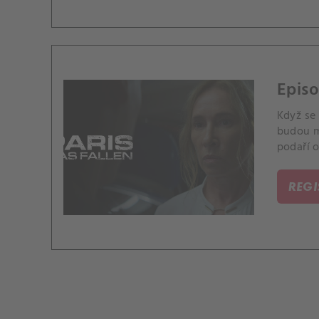
Episo
Když se 
budou mu
podaří o
REG