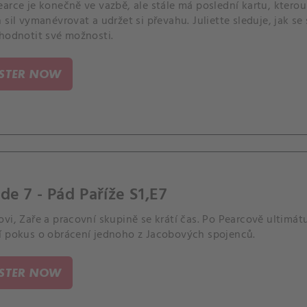
arce je konečně ve vazbě, ale stále má poslední kartu, kterou
 sil vymanévrovat a udržet si převahu. Juliette sleduje, jak se 
ehodnotit své možnosti.
ISTER NOW
de 7 - Pád Paříže S1,E7
vi, Zaře a pracovní skupině se krátí čas. Po Pearcově ultimá
í pokus o obrácení jednoho z Jacobových spojenců.
ISTER NOW