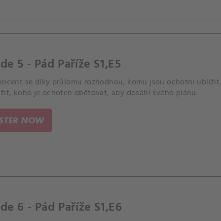
de 5 - Pád Paříže S1,E5
Vincent se díky průlomu rozhodnou, komu jsou ochotni ublížit
žit, koho je ochoten obětovat, aby dosáhl svého plánu.
ISTER NOW
de 6 - Pád Paříže S1,E6