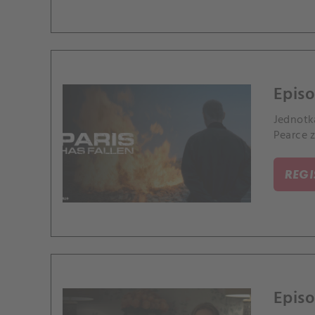
Episo
Jednotk
Pearce z
REG
Episo