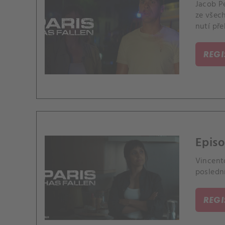
Jacob Pe
ze všech
nutí př
REG
Episo
Vincento
posledn
REG