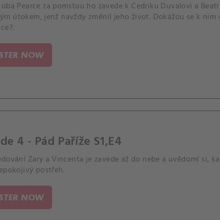
coba Pearce za pomstou ho zavede k Cedriku Duvalovi a Beatric
m útokem, jenž navždy změnil jeho život. Dokážou se k nim v
ce?.
ISTER NOW
de 4 - Pád Paříže S1,E4
edování Zary a Vincenta je zavede až do nebe a uvědomí si, k
epokojivý postřeh.
ISTER NOW