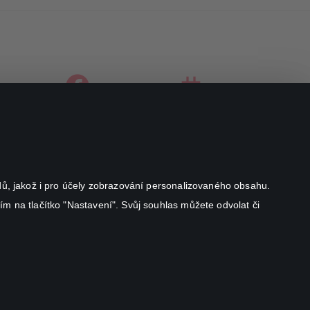
facebook
instagram
youtube
odů, jakož i pro účely zobrazování personalizovaného obsahu.
ím na tlačítko "Nastavení". Svůj souhlas můžete odvolat či
Canal+ Luxembourg S. à r.l. se sídlem Rue Albert Borschette 4,
L-1246 Luxembourg R.C.S.
Luxembourg: B 87.905
All rights reserved
©
2026