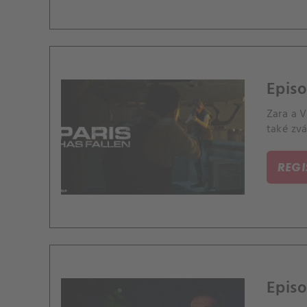
Episo
Zara a 
také zvá
REG
Episo