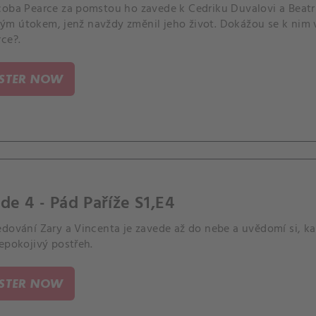
coba Pearce za pomstou ho zavede k Cedriku Duvalovi a Beatric
m útokem, jenž navždy změnil jeho život. Dokážou se k nim v
ce?.
ISTER NOW
de 4 - Pád Paříže S1,E4
edování Zary a Vincenta je zavede až do nebe a uvědomí si, k
epokojivý postřeh.
ISTER NOW