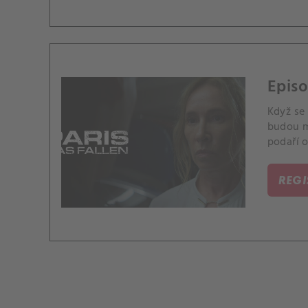
Episo
Když se 
budou mu
podaří o
REG