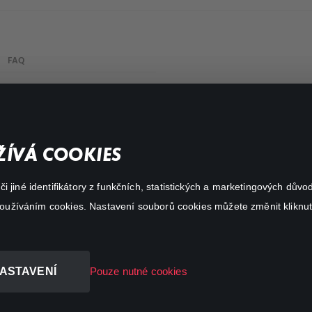
FAQ
My profile
Important links
ÍVÁ COOKIES
 jiné identifikátory z funkčních, statistických a marketingových dův
 používáním cookies. Nastavení souborů cookies můžete změnit kliknut
ASTAVENÍ
Pouze nutné cookies