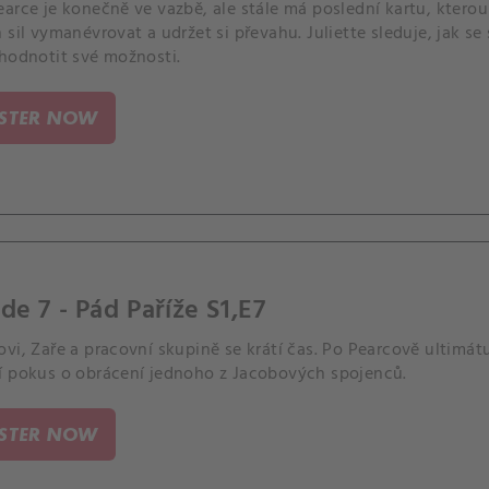
arce je konečně ve vazbě, ale stále má poslední kartu, kterou
 sil vymanévrovat a udržet si převahu. Juliette sleduje, jak se 
ehodnotit své možnosti.
ISTER NOW
de 7 - Pád Paříže S1,E7
vi, Zaře a pracovní skupině se krátí čas. Po Pearcově ultimá
í pokus o obrácení jednoho z Jacobových spojenců.
ISTER NOW