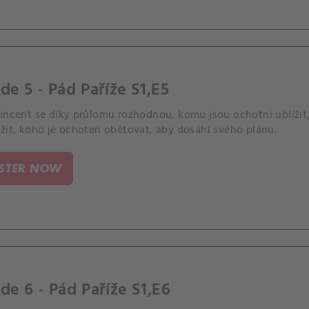
de 5 - Pád Paříže S1,E5
Vincent se díky průlomu rozhodnou, komu jsou ochotni ublížit
žit, koho je ochoten obětovat, aby dosáhl svého plánu.
ISTER NOW
de 6 - Pád Paříže S1,E6