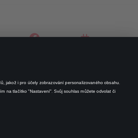
facebook
instagram
youtube
odů, jakož i pro účely zobrazování personalizovaného obsahu.
ím na tlačítko "Nastavení". Svůj souhlas můžete odvolat či
Canal+ Luxembourg S. à r.l. se sídlem Rue Albert Borschette 4,
L-1246 Luxembourg R.C.S.
Luxembourg: B 87.905
All rights reserved
©
2026