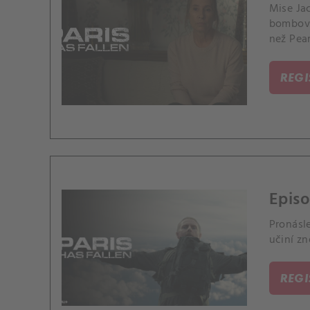
Mise Ja
bombový
než Pear
REG
Episo
Pronásl
učiní zn
REG