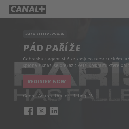
Library
Apple TV+
BACK TO OVERVIEW
PÁD PAŘÍŽE
Ochranka a agent MI6 se spojí po teroristickém út
špiona a snaží se překazit větší spiknutí, které ohr
REGISTER NOW
Genre:
Action
,
Thriller
Rating: 16+