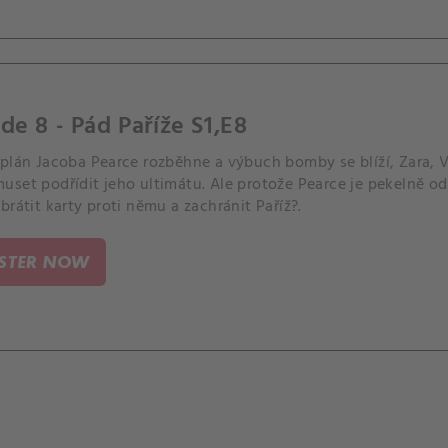
de 8 - Pád Paříže S1,E8
plán Jacoba Pearce rozběhne a výbuch bomby se blíží, Zara, Vi
set podřídit jeho ultimátu. Ale protože Pearce je pekelně od
brátit karty proti němu a zachránit Paříž?.
ISTER NOW