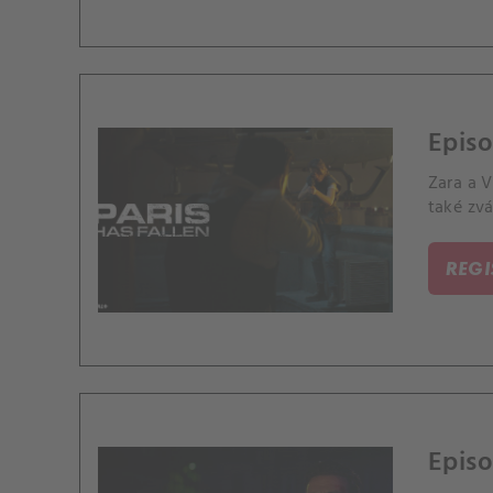
Episo
Zara a 
také zvá
REG
Episo