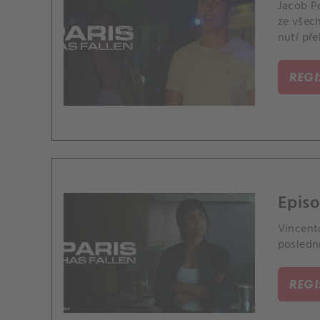
Jacob Pe
ze všech
nutí př
REG
Episo
Vincento
posledn
REG