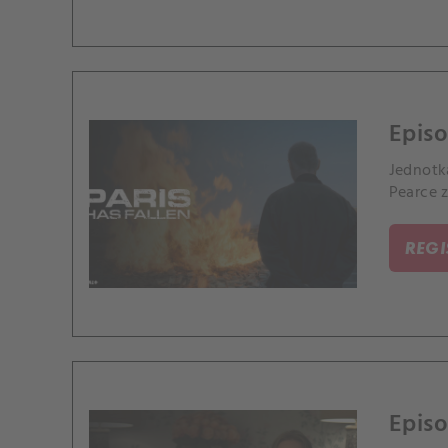
Episo
Jednotk
Pearce z
REG
Episo