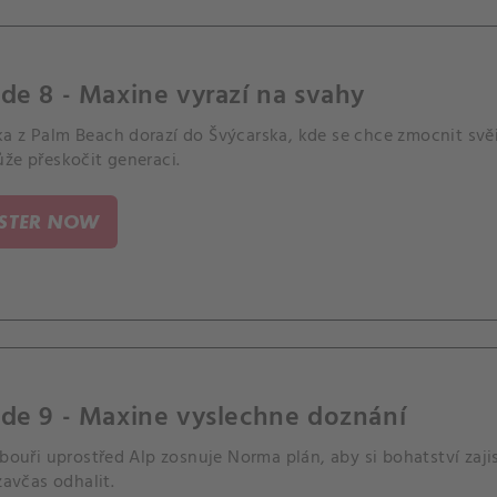
de 8 - Maxine vyrazí na svahy
a z Palm Beach dorazí do Švýcarska, kde se chce zmocnit sv
že přeskočit generaci.
ISTER NOW
de 9 - Maxine vyslechne doznání
 bouři uprostřed Alp zosnuje Norma plán, aby si bohatství zaji
 zavčas odhalit.