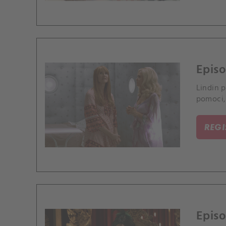
Epis
Lindin p
pomoci, 
REG
Episo