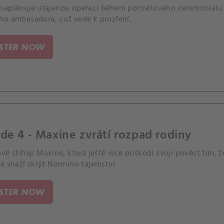
naplánuje utajenou operaci během portrétového ceremoniálu 
ho ambasadora, což vede k prozření.
ISTER NOW
de 4 - Maxine zvrátí rozpad rodiny
vé stíhají Maxine, která ještě více poškodí svoji pověst tím, ž
e snaží skrýt Normino tajemství.
ISTER NOW