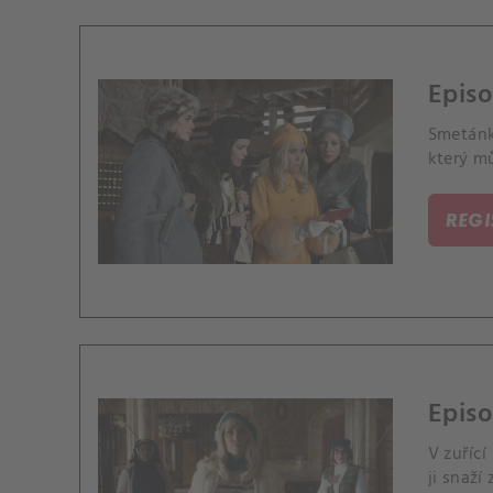
Episo
Smetánk
který mů
REG
Episo
V zuřící
ji snaží