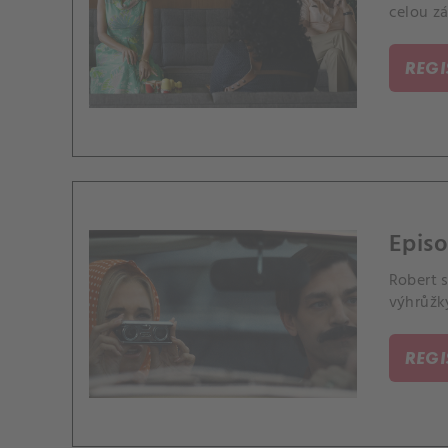
celou zá
REG
Episo
Robert s
výhrůžky
REG