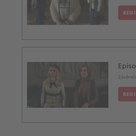
REG
Episo
Závěrečn
REG