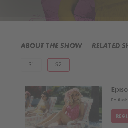
ABOUT THE SHOW
RELATED 
S1
S2
Episo
Po fias
REG