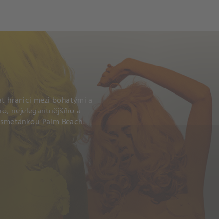
at hranici mezi bohatými a
ho, nejelegantnějšího a
u smetánkou Palm Beach.