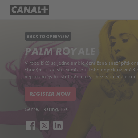
Library
Apple TV+
BACK TO OVERVIEW
PALM ROYALE
V roce 1969 se jedna ambiciózní žena snaží překon
chudými a zajistit si místo u toho nejexkluzivnější
nejzákeřnějšího stolu Ameriky, mezi společensko
REGISTER NOW
Genre:
Rating: 16+