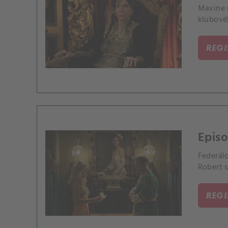
Maxine 
klubové
REG
Episo
Federálo
Robert s
REG