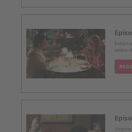
Episo
Evelyn 
padne d
REG
Episo
Virgini