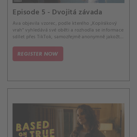
Episode 5 - Dvojitá závada
Ava objevila vzorec, podle kterého „Kopírákový
vrah" vyhledává své oběti a rozhodla se informace
sdílet přes TikTok, samozřejmě anonymně jakožto
Vražedný králíček. Její platforma okamžitě získává
statisíce followerů a všimne si jí i samotný vrah,
REGISTER NOW
který nejen pro ni má šifrovanou zprávu.