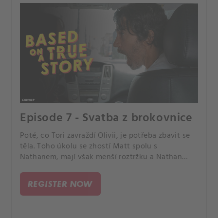
Episode 7 - Svatba z brokovnice
Poté, co Tori zavraždí Olivii, je potřeba zbavit se
těla. Toho úkolu se zhostí Matt spolu s
Nathanem, mají však menší roztržku a Nathan
nechává masového vraha s mrtvolou samotného.
REGISTER NOW