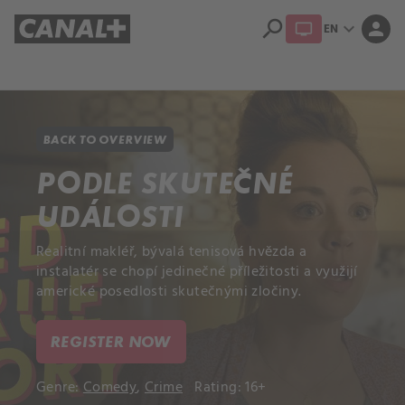
search
expand_more
person
EN
Library
Apple TV+
BACK TO OVERVIEW
PODLE SKUTEČNÉ
UDÁLOSTI
Realitní makléř, bývalá tenisová hvězda a
instalatér se chopí jedinečné příležitosti a využijí
americké posedlosti skutečnými zločiny.
REGISTER NOW
Genre:
Comedy
,
Crime
Rating: 16+