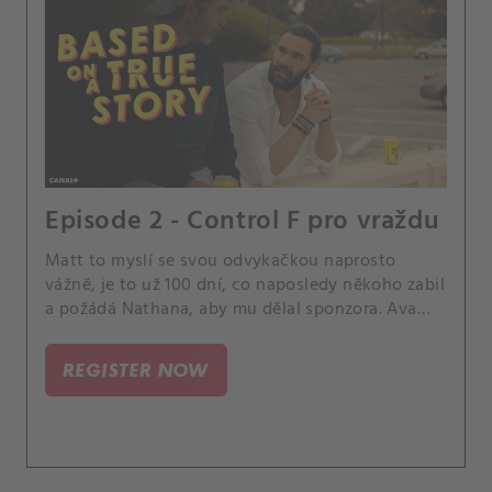
Episode 2 - Control F pro vraždu
Matt to myslí se svou odvykačkou naprosto
vážně, je to už 100 dní, co naposledy někoho zabil
a požádá Nathana, aby mu dělal sponzora. Ava
chce, aby se Tori vrátila do školy, ta má však
jednu podmínku - její sestra si musí najít nějaké
REGISTER NOW
nové kamarády.