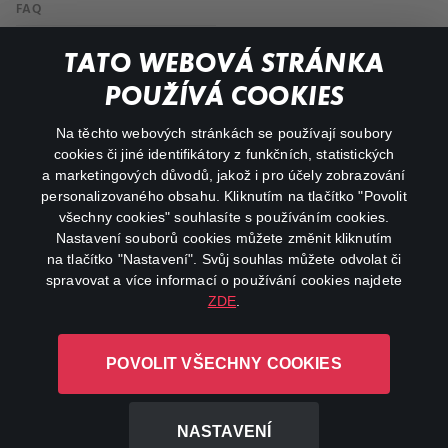
FAQ
My profile
TATO WEBOVÁ STRÁNKA
Important links
POUŽÍVÁ COOKIES
Na těchto webových stránkách se používají soubory
facebook
instagram
cookies či jiné identifikátory z funkčních, statistických
a marketingových důvodů, jakož i pro účely zobrazování
personalizovaného obsahu. Kliknutím na tlačítko "Povolit
youtube
všechny cookies" souhlasíte s používáním cookies.
Nastavení souborů cookies můžete změnit kliknutím
na tlačítko "Nastavení". Svůj souhlas můžete odvolat či
spravovat a více informací o používání cookies najdete
ZDE
.
Canal+ Luxembourg S. à r.l. se sídlem Rue Albert Borschette 4,
L-1246 Luxembourg R.C.S.
POVOLIT VŠECHNY COOKIES
Luxembourg: B 87.905
All rights reserved
NASTAVENÍ
©
2026