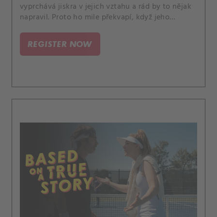
vyprchává jiskra v jejich vztahu a rád by to nějak
napravil. Proto ho mile překvapí, když jeho
manželka navrhne, že spolu půjdou na sex-párty.
REGISTER NOW