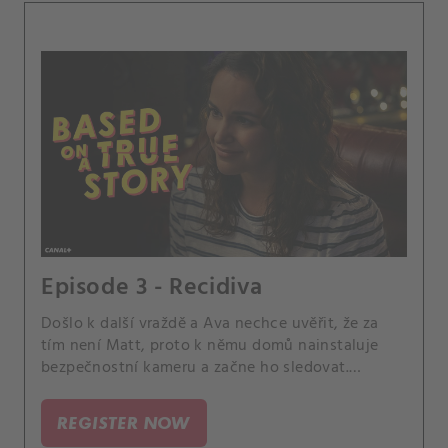
Episode 3 - Recidiva
Došlo k další vraždě a Ava nechce uvěřit, že za
tím není Matt, proto k němu domů nainstaluje
bezpečnostní kameru a začne ho sledovat.
Mezitím je však ohlášena další vražda, a tak se
Ava i Matt musí smířit s tím, že je ve městě další
REGISTER NOW
vrah.