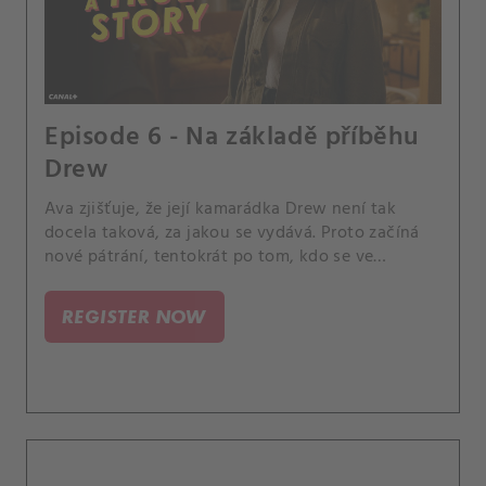
Episode 6 - Na základě příběhu
Drew
Ava zjišťuje, že její kamarádka Drew není tak
docela taková, za jakou se vydává. Proto začíná
nové pátrání, tentokrát po tom, kdo se ve
skutečnosti skrývá pod fasádou falešné
kamarádky a jak to vše souvisí s Mattem a
REGISTER NOW
vraždami přes kopírák.