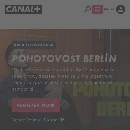
search
expand_more
person
EN
Library
Apple TV+
BACK TO OVERVIEW
POHOTOVOST BERLÍN
Mladé doktorce se zhroutil osobní život a ona se
snaží o nový začátek. Proto se ujímá urgentního
příjmu v nejnáročnější, nejchaotičtější berlínské
nemocnici.
REGISTER NOW
Genre:
Drama
Rating: 16+