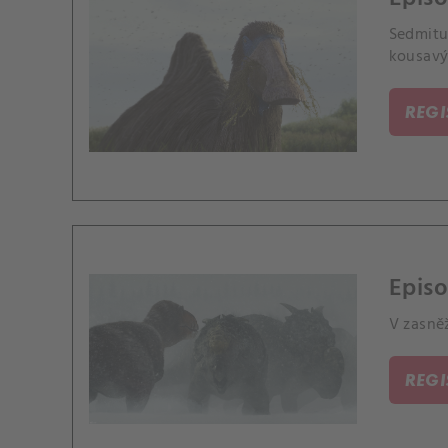
Sedmitu
kousavý
REG
Episo
V zasně
REG