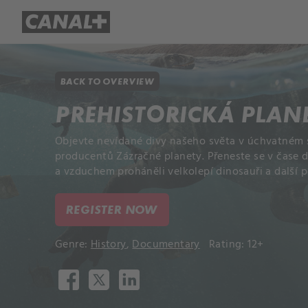
Library
Apple TV+
BACK TO OVERVIEW
PREHISTORICKÁ PLAN
Objevte nevídané divy našeho světa v úchvatném s
producentů Zázračné planety. Přeneste se v čase 
a vzduchem proháněli velkolepí dinosauři a další 
REGISTER NOW
Genre:
History
,
Documentary
Rating: 12+