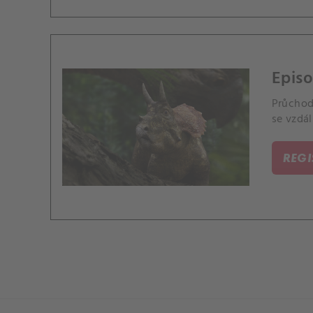
Episo
Průchod
se vzdál
REG