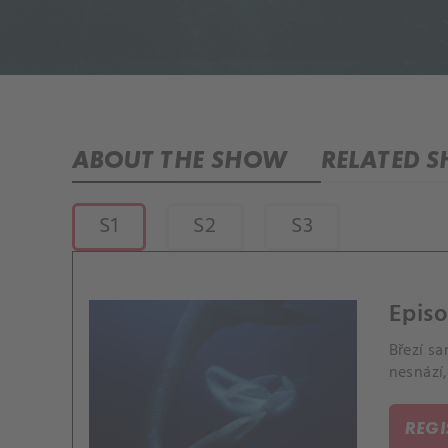
ABOUT THE SHOW
RELATED 
S1
S2
S3
Episo
Březí s
nesnází,
REG