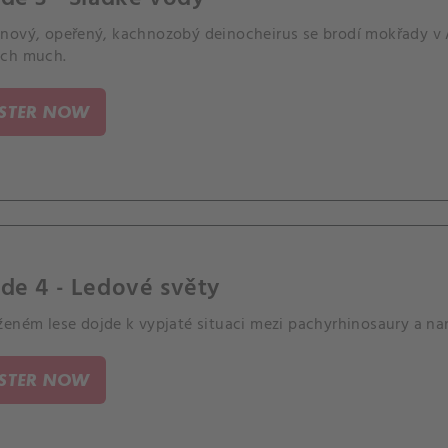
nový, opeřený, kachnozobý deinocheirus se brodí mokřady v As
ch much.
ISTER NOW
de 4 - Ledové světy
ženém lese dojde k vypjaté situaci mezi pachyrhinosaury a na
ISTER NOW