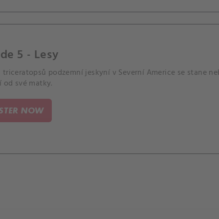
de 5 - Lesy
 triceratopsů podzemní jeskyní v Severní Americe se stane n
í od své matky.
ISTER NOW