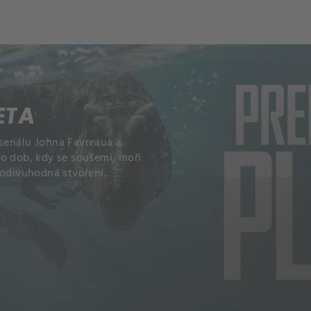
ETA
eriálu Johna Favreaua a
do dob, kdy se soušemi, moři
podivuhodná stvoření.