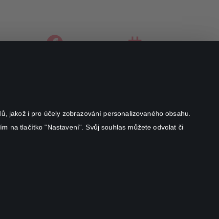
facebook
instagram
youtube
odů, jakož i pro účely zobrazování personalizovaného obsahu.
ím na tlačítko "Nastavení". Svůj souhlas můžete odvolat či
Canal+ Luxembourg S. à r.l. se sídlem Rue Albert Borschette 4,
L-1246 Luxembourg R.C.S.
Luxembourg: B 87.905
All rights reserved
©
2026