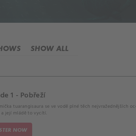
SHOWS
SHOW ALL
de 1 - Pobřeží
amička tuarangisaura se ve vodě plné těch nejvražednějších 
 a její mládě to vycítí.
ISTER NOW