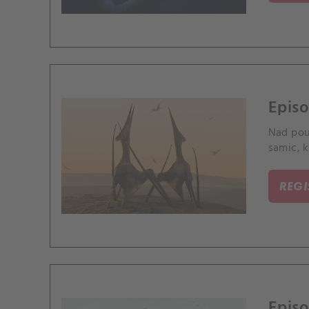
Episo
Nad pou
samic, k
REG
Episo