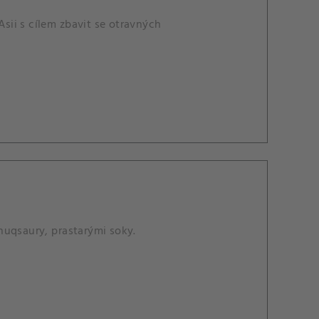
ii s cílem zbavit se otravných
nuqsaury, prastarými soky.