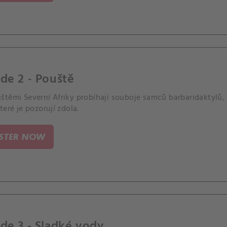
de 2 - Pouště
štěmi Severní Afriky probíhají souboje samců barbaridaktylů,
teré je pozorují zdola.
ISTER NOW
de 3 - Sladké vody