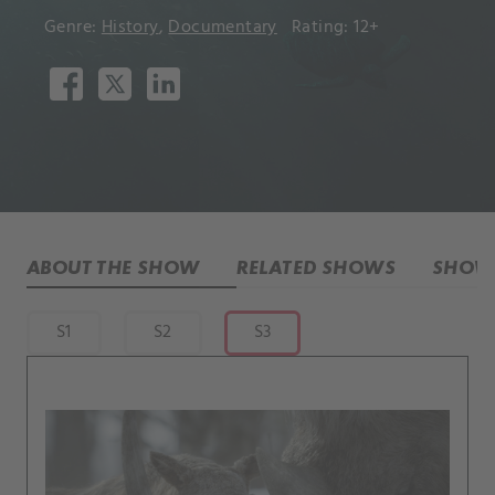
Genre:
History
,
Documentary
Rating: 12+
ABOUT THE SHOW
RELATED SHOWS
SHOW 
S1
S2
S3