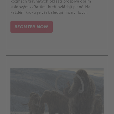
Rozmach travnatých oblastí prospívá obřím
stádovým zvířatům, kteří ovládají pláně. Na
každém kroku je však sledují hroziví lovci.
REGISTER NOW