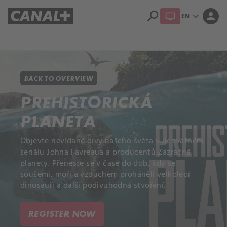
search
expand_more
person
EN
Library
Apple TV+
BACK TO OVERVIEW
PREHISTORICKÁ
PLANETA
Objevte nevídané divy našeho světa v úchvatném
seriálu Johna Favreaua a producentů Zázračné
planety. Přeneste se v čase do dob, kdy se
soušemi, moři a vzduchem proháněli velkolepí
dinosauři a další podivuhodná stvoření.
REGISTER NOW