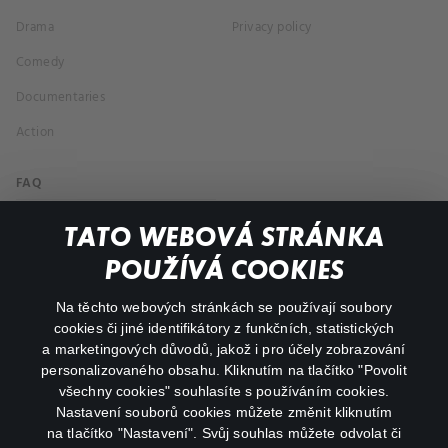
Drama
Privacy policy
Comedy
Documentaries
Action
FAQ
My profile
TATO WEBOVÁ STRÁNKA
Important links
POUŽÍVÁ COOKIES
Na těchto webových stránkách se používají soubory
facebook
instagram
cookies či jiné identifikátory z funkčních, statistických
a marketingových důvodů, jakož i pro účely zobrazování
personalizovaného obsahu. Kliknutím na tlačítko "Povolit
youtube
všechny cookies" souhlasíte s používáním cookies.
Nastavení souborů cookies můžete změnit kliknutím
na tlačítko "Nastavení". Svůj souhlas můžete odvolat či