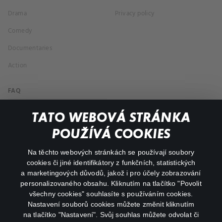
Drama
Privacy policy
Comedy
Documentaries
Action
FAQ
My profile
TATO WEBOVÁ STRÁNKA
Important links
POUŽÍVÁ COOKIES
Na těchto webových stránkách se používají soubory
facebook
instagram
cookies či jiné identifikátory z funkčních, statistických
a marketingových důvodů, jakož i pro účely zobrazování
personalizovaného obsahu. Kliknutím na tlačítko "Povolit
youtube
všechny cookies" souhlasíte s používáním cookies.
Nastavení souborů cookies můžete změnit kliknutím
na tlačítko "Nastavení". Svůj souhlas můžete odvolat či