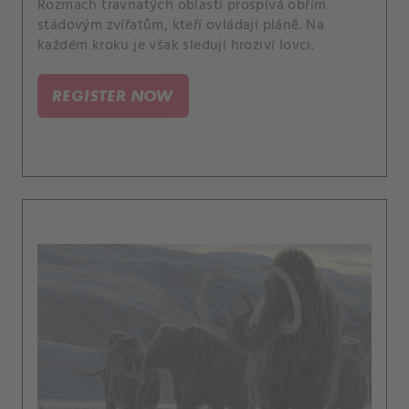
Rozmach travnatých oblastí prospívá obřím
stádovým zvířatům, kteří ovládají pláně. Na
každém kroku je však sledují hroziví lovci.
REGISTER NOW