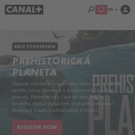
search
expand_more
person
EN
Library
Apple TV+
BACK TO OVERVIEW
PREHISTORICKÁ
PLANETA
Objevte nevídané divy našeho světa v úchvatném
seriálu Johna Favreaua a producentů Zázračné
planety. Přeneste se v čase do dob, kdy se
soušemi, moři a vzduchem proháněli velkolepí
dinosauři a další podivuhodná stvoření.
REGISTER NOW