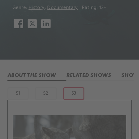
Genre:
History
,
Documentary
Rating: 12+
ABOUT THE SHOW
RELATED SHOWS
SHOW 
S1
S2
S3