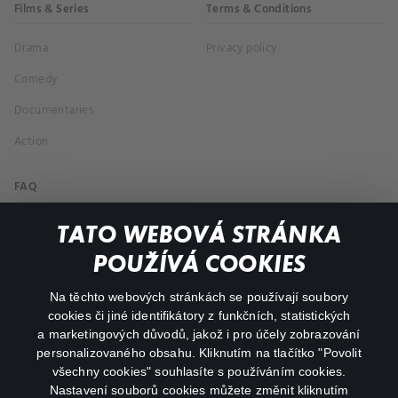
Films & Series
Terms & Conditions
Drama
Privacy policy
Comedy
Documentaries
Action
FAQ
My profile
TATO WEBOVÁ STRÁNKA
Important links
POUŽÍVÁ COOKIES
Na těchto webových stránkách se používají soubory
facebook
instagram
cookies či jiné identifikátory z funkčních, statistických
a marketingových důvodů, jakož i pro účely zobrazování
personalizovaného obsahu. Kliknutím na tlačítko "Povolit
youtube
všechny cookies" souhlasíte s používáním cookies.
Nastavení souborů cookies můžete změnit kliknutím