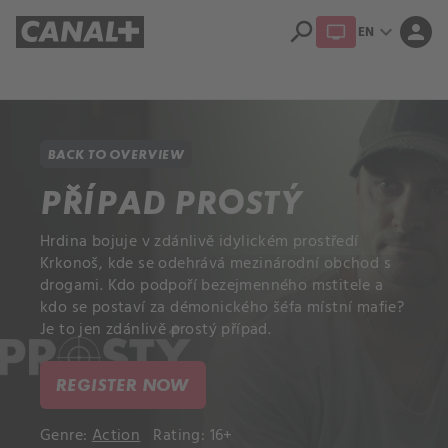
search
expand_more
person
EN
Library
Apple TV+
BACK TO OVERVIEW
PŘÍPAD PROSTÝ
Hrdina bojuje v zdánlivě idylickém prostředí
Krkonoš, kde se odehrává mezinárodní obchod s
drogami. Kdo podpoří bezejmenného mstitele a
kdo se postaví za démonického šéfa místní mafie?
Je to jen zdánlivě prostý případ.
REGISTER NOW
Genre:
Action
Rating: 16+