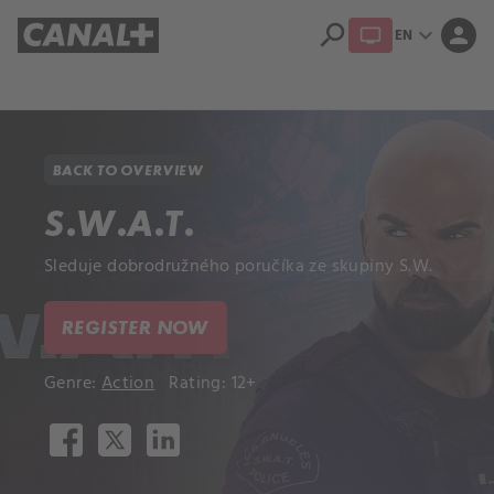
search
expand_more
person
EN
Library
Apple TV+
BACK TO OVERVIEW
S.W.A.T.
Sleduje dobrodružného poručíka ze skupiny S.W.
REGISTER NOW
Genre:
Action
Rating: 12+