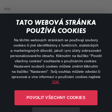
FAQ
My profile
TATO WEBOVÁ STRÁNKA
Important links
POUŽÍVÁ COOKIES
Na těchto webových stránkách se používají soubory
facebook
instagram
cookies či jiné identifikátory z funkčních, statistických
a marketingových důvodů, jakož i pro účely zobrazování
personalizovaného obsahu. Kliknutím na tlačítko "Povolit
youtube
všechny cookies" souhlasíte s používáním cookies.
Nastavení souborů cookies můžete změnit kliknutím
na tlačítko "Nastavení". Svůj souhlas můžete odvolat či
spravovat a více informací o používání cookies najdete
ZDE
.
Canal+ Luxembourg S. à r.l. se sídlem Rue Albert Borschette 4,
L-1246 Luxembourg R.C.S.
POVOLIT VŠECHNY COOKIES
Luxembourg: B 87.905
All rights reserved