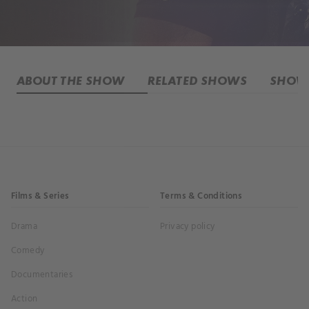
ABOUT THE SHOW
RELATED SHOWS
SHOW 
Films & Series
Terms & Conditions
Drama
Privacy policy
Comedy
Documentaries
Action