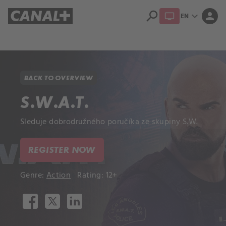
search
expand_more
person
EN
Library
Apple TV+
BACK TO OVERVIEW
S.W.A.T.
Sleduje dobrodružného poručíka ze skupiny S.W.
REGISTER NOW
Genre:
Action
Rating: 12+