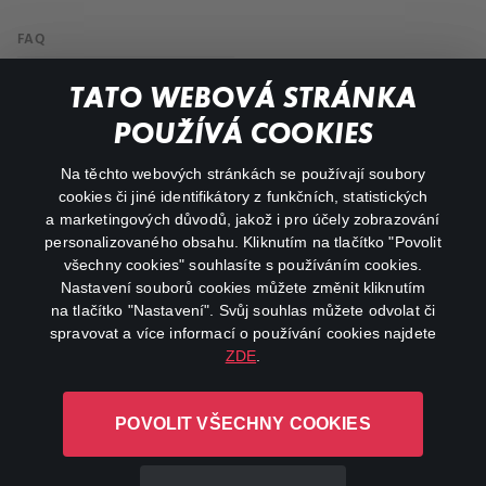
FAQ
My profile
TATO WEBOVÁ STRÁNKA
Important links
POUŽÍVÁ COOKIES
Na těchto webových stránkách se používají soubory
facebook
instagram
cookies či jiné identifikátory z funkčních, statistických
a marketingových důvodů, jakož i pro účely zobrazování
personalizovaného obsahu. Kliknutím na tlačítko "Povolit
youtube
všechny cookies" souhlasíte s používáním cookies.
Nastavení souborů cookies můžete změnit kliknutím
na tlačítko "Nastavení". Svůj souhlas můžete odvolat či
spravovat a více informací o používání cookies najdete
ZDE
.
Canal+ Luxembourg S. à r.l. se sídlem Rue Albert Borschette 4,
L-1246 Luxembourg R.C.S.
POVOLIT VŠECHNY COOKIES
Luxembourg: B 87.905
All rights reserved