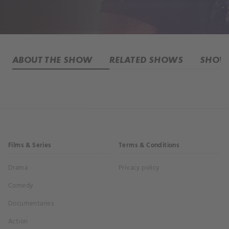
ABOUT THE SHOW
RELATED SHOWS
SHOW 
Films & Series
Terms & Conditions
Drama
Privacy policy
Comedy
Documentaries
Action