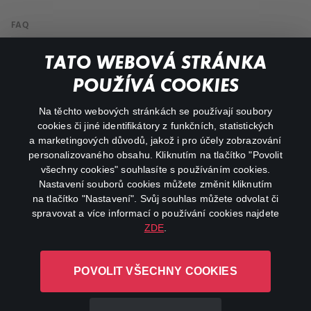
FAQ
My profile
TATO WEBOVÁ STRÁNKA
Important links
POUŽÍVÁ COOKIES
Na těchto webových stránkách se používají soubory
facebook
instagram
cookies či jiné identifikátory z funkčních, statistických
a marketingových důvodů, jakož i pro účely zobrazování
personalizovaného obsahu. Kliknutím na tlačítko "Povolit
youtube
všechny cookies" souhlasíte s používáním cookies.
Nastavení souborů cookies můžete změnit kliknutím
na tlačítko "Nastavení". Svůj souhlas můžete odvolat či
spravovat a více informací o používání cookies najdete
ZDE
.
Canal+ Luxembourg S. à r.l. se sídlem Rue Albert Borschette 4,
L-1246 Luxembourg R.C.S.
POVOLIT VŠECHNY COOKIES
Luxembourg: B 87.905
All rights reserved