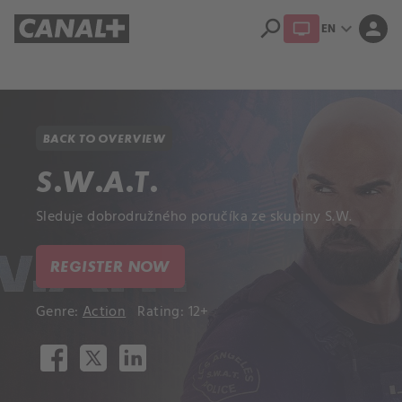
search
expand_more
person
EN
Library
Apple TV+
BACK TO OVERVIEW
S.W.A.T.
Sleduje dobrodružného poručíka ze skupiny S.W.
REGISTER NOW
Genre:
Action
Rating: 12+