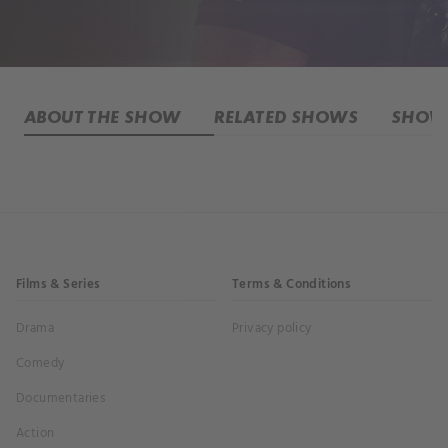
ABOUT THE SHOW
RELATED SHOWS
SHOW 
Films & Series
Terms & Conditions
Drama
Privacy policy
Comedy
Documentaries
Action