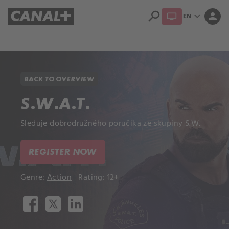
search
expand_more
person
EN
Library
Apple TV+
BACK TO OVERVIEW
S.W.A.T.
Sleduje dobrodružného poručíka ze skupiny S.W.
REGISTER NOW
Genre:
Action
Rating: 12+