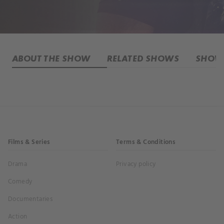
ABOUT THE SHOW
RELATED SHOWS
SHOW 
Films & Series
Terms & Conditions
Drama
Privacy policy
Comedy
Documentaries
Action