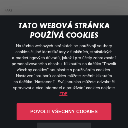
FAQ
My profile
TATO WEBOVÁ STRÁNKA
Important links
POUŽÍVÁ COOKIES
Na těchto webových stránkách se používají soubory
facebook
instagram
cookies či jiné identifikátory z funkčních, statistických
a marketingových důvodů, jakož i pro účely zobrazování
personalizovaného obsahu. Kliknutím na tlačítko "Povolit
youtube
všechny cookies" souhlasíte s používáním cookies.
Nastavení souborů cookies můžete změnit kliknutím
na tlačítko "Nastavení". Svůj souhlas můžete odvolat či
spravovat a více informací o používání cookies najdete
ZDE
.
Canal+ Luxembourg S. à r.l. se sídlem Rue Albert Borschette 4,
L-1246 Luxembourg R.C.S.
POVOLIT VŠECHNY COOKIES
Luxembourg: B 87.905
All rights reserved