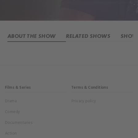
ABOUT THE SHOW
RELATED SHOWS
SHOW 
Films & Series
Terms & Conditions
Drama
Privacy policy
Comedy
Documentaries
Action