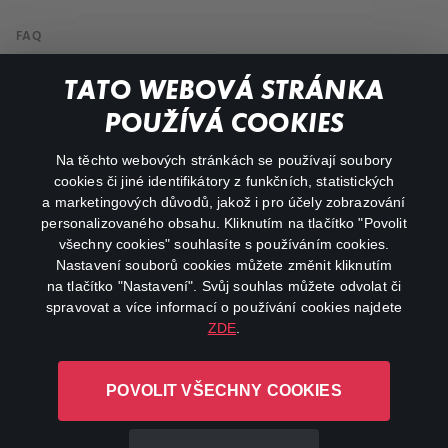
FAQ
My profile
TATO WEBOVÁ STRÁNKA
Important links
POUŽÍVÁ COOKIES
Na těchto webových stránkách se používají soubory
facebook
instagram
cookies či jiné identifikátory z funkčních, statistických
a marketingových důvodů, jakož i pro účely zobrazování
personalizovaného obsahu. Kliknutím na tlačítko "Povolit
youtube
všechny cookies" souhlasíte s používáním cookies.
Nastavení souborů cookies můžete změnit kliknutím
na tlačítko "Nastavení". Svůj souhlas můžete odvolat či
spravovat a více informací o používání cookies najdete
ZDE
.
Canal+ Luxembourg S. à r.l. se sídlem Rue Albert Borschette 4,
L-1246 Luxembourg R.C.S.
POVOLIT VŠECHNY COOKIES
Luxembourg: B 87.905
All rights reserved