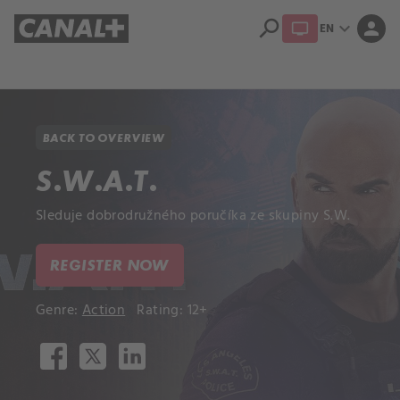
search
expand_more
person
EN
Library
Apple TV+
BACK TO OVERVIEW
S.W.A.T.
Sleduje dobrodružného poručíka ze skupiny S.W.
REGISTER NOW
Genre:
Action
Rating: 12+