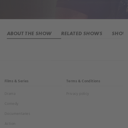
ABOUT THE SHOW
RELATED SHOWS
SHOW 
Films & Series
Terms & Conditions
Drama
Privacy policy
Comedy
Documentaries
Action