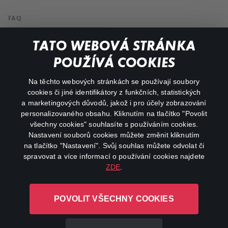
FAQ
My profile
TATO WEBOVÁ STRÁNKA
Important links
POUŽÍVÁ COOKIES
Na těchto webových stránkách se používají soubory
facebook
instagram
cookies či jiné identifikátory z funkčních, statistických
a marketingových důvodů, jakož i pro účely zobrazování
personalizovaného obsahu. Kliknutím na tlačítko "Povolit
youtube
všechny cookies" souhlasíte s používáním cookies.
Nastavení souborů cookies můžete změnit kliknutím
na tlačítko "Nastavení". Svůj souhlas můžete odvolat či
spravovat a více informací o používání cookies najdete
ZDE
.
Canal+ Luxembourg S. à r.l. se sídlem Rue Albert Borschette 4,
L-1246 Luxembourg R.C.S.
POVOLIT VŠECHNY COOKIES
Luxembourg: B 87.905
All rights reserved