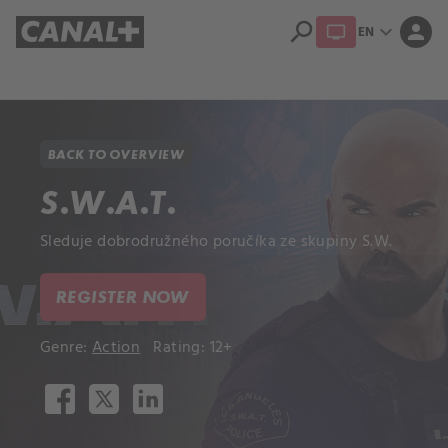
search
expand_more
person
EN
Library
Apple TV+
BACK TO OVERVIEW
S.W.A.T.
Sleduje dobrodružného poručíka ze skupiny S.W.
REGISTER NOW
Genre:
Action
Rating: 12+