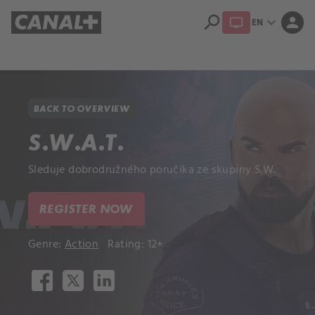
search
expand_more
person
EN
Library
Apple TV
BACK TO OVERVIEW
S.W.A.T.
Sleduje dobrodružného poručíka ze skupiny S.W.
REGISTER NOW
Genre:
Action
Rating: 12+