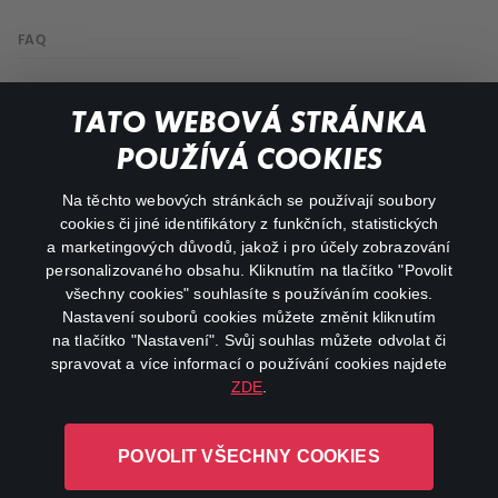
FAQ
My profile
TATO WEBOVÁ STRÁNKA
Important links
POUŽÍVÁ COOKIES
Na těchto webových stránkách se používají soubory
facebook
instagram
cookies či jiné identifikátory z funkčních, statistických
a marketingových důvodů, jakož i pro účely zobrazování
personalizovaného obsahu. Kliknutím na tlačítko "Povolit
youtube
všechny cookies" souhlasíte s používáním cookies.
Nastavení souborů cookies můžete změnit kliknutím
na tlačítko "Nastavení". Svůj souhlas můžete odvolat či
spravovat a více informací o používání cookies najdete
ZDE
.
Canal+ Luxembourg S. à r.l. se sídlem Rue Albert Borschette 4,
L-1246 Luxembourg R.C.S.
POVOLIT VŠECHNY COOKIES
Luxembourg: B 87.905