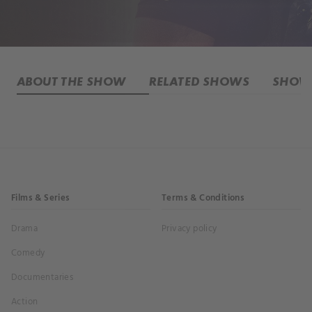
ABOUT THE SHOW
RELATED SHOWS
SHOW 
Films & Series
Terms & Conditions
Drama
Privacy policy
Comedy
Documentaries
Action