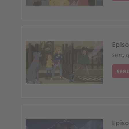
Episo
Sestry 
REG
Episo