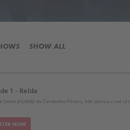
SHOWS
SHOW ALL
de 1 - Relda
a Dafne přijíždějí do Červeného Přívozu, kde začnou u své vý
.
ISTER NOW