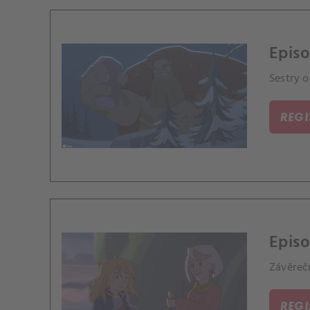
Episo
Sestry o
REG
Episo
Závěreč
REG