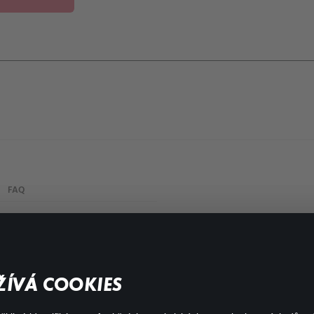
FAQ
My profile
Important links
ÍVÁ COOKIES