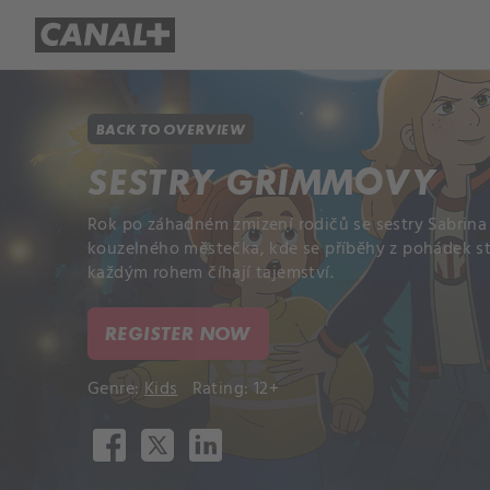
Library
Apple TV+
BACK TO OVERVIEW
SESTRY GRIMMOVY
Rok po záhadném zmizení rodičů se sestry Sabrina
kouzelného městečka, kde se příběhy z pohádek st
každým rohem číhají tajemství.
REGISTER NOW
Genre:
Kids
Rating: 12+