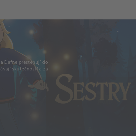
 a Dafne přestěhují do
ávají skutečností a za