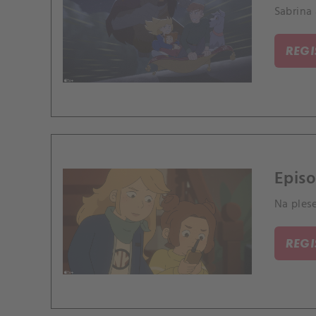
Sabrina 
REG
Episo
Na ples
REG