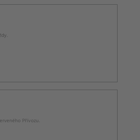
ždy.
erveného Přívozu.