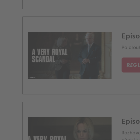
Episo
Po dlou
REG
Episo
Rozhovo
představ