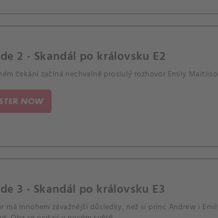
de 2 - Skandál po královsku E2
hém čekání začíná nechvalně proslulý rozhovor Emily Maitli
ISTER NOW
de 3 - Skandál po královsku E3
r má mnohem závažnější důsledky, než si princ Andrew i Emil
it. Oba se ocitají v novém světě.