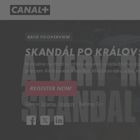
Library
Apple TV+
BACK TO OVERVIEW
SKANDÁL PO KRÁLOV
Minisérie na motivy překvapivého a výbušného roz
princem Andrewem a následného skandálu a násle
REGISTER NOW
Genre:
Drama
,
History
Rating: 12+