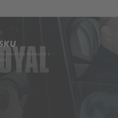
SKU
hovoru Emily Maitlisové s
dků.