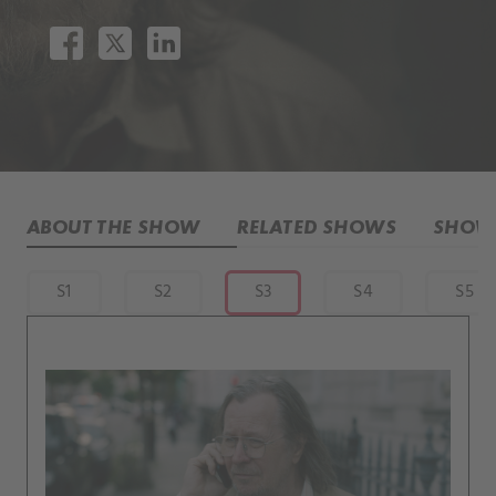
ABOUT THE SHOW
RELATED SHOWS
SHOW 
S1
S2
S3
S4
S5