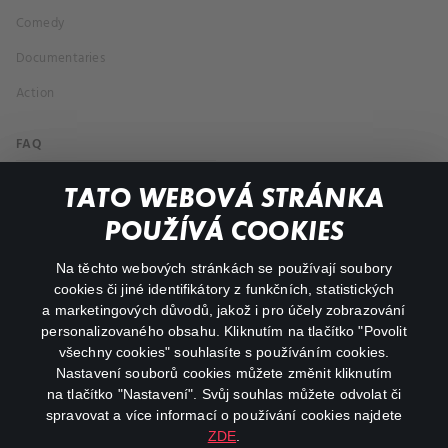
Comedy
Documentaries
Action
FAQ
My profile
TATO WEBOVÁ STRÁNKA
Important links
POUŽÍVÁ COOKIES
Na těchto webových stránkách se používají soubory
facebook
instagram
cookies či jiné identifikátory z funkčních, statistických
a marketingových důvodů, jakož i pro účely zobrazování
personalizovaného obsahu. Kliknutím na tlačítko "Povolit
youtube
všechny cookies" souhlasíte s používáním cookies.
Nastavení souborů cookies můžete změnit kliknutím
na tlačítko "Nastavení". Svůj souhlas můžete odvolat či
spravovat a více informací o používání cookies najdete
ZDE
.