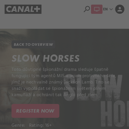
search
expand_more
person
EN
Library
Apple TV+
BACK TO OVERVIEW
SLOW HORSES
Toto důvtipné špionážní drama sleduje špatně
fungující tým agentů MI5 a jejich protivného šéfa,
jímž je nechvalně známý Jackson Lamb. Tito se
snaží vypořádat se špionážním světem plným
kamufláží a ochránit tak Anglii před zlem.
REGISTER NOW
Genre:
Rating: 16+