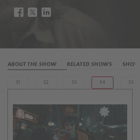
ABOUT THE SHOW
RELATED SHOWS
SHOW 
S1
S2
S3
S4
S5