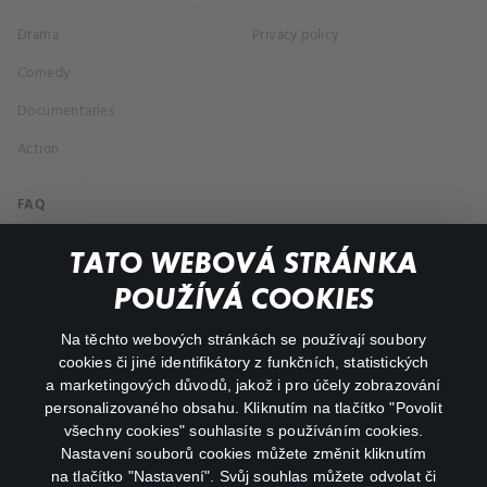
Drama
Privacy policy
Comedy
Documentaries
Action
FAQ
My profile
TATO WEBOVÁ STRÁNKA
Important links
POUŽÍVÁ COOKIES
Na těchto webových stránkách se používají soubory
facebook
instagram
cookies či jiné identifikátory z funkčních, statistických
a marketingových důvodů, jakož i pro účely zobrazování
personalizovaného obsahu. Kliknutím na tlačítko "Povolit
youtube
všechny cookies" souhlasíte s používáním cookies.
Nastavení souborů cookies můžete změnit kliknutím
na tlačítko "Nastavení". Svůj souhlas můžete odvolat či