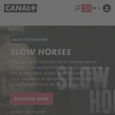
search
expand_more
person
EN
Library
Apple TV+
BACK TO OVERVIEW
SLOW HORSES
Toto důvtipné špionážní drama sleduje špatně
fungující tým agentů MI5 a jejich protivného šéfa,
jímž je nechvalně známý Jackson Lamb. Tito se
snaží vypořádat se špionážním světem plným
kamufláží a ochránit tak Anglii před zlem.
REGISTER NOW
Genre:
Rating: 16+