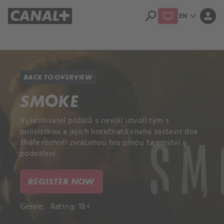
search
expand_more
person
EN
Library
Apple TV+
BACK TO OVERVIEW
SMOKE
Vyšetřovatel požárů s nevolí utvoří tým s
policistkou a jejich horečnatá snaha zastavit dva
žháře rozhoří zvrácenou hru plnou tajemství a
podezření.
REGISTER NOW
Genre:
Rating: 18+