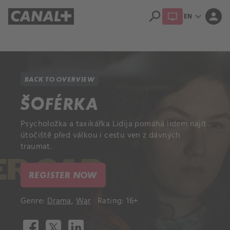
search
expand_more
person
EN
Library
Apple TV+
BACK TO OVERVIEW
ŠOFÉRKA
Psycholožka a taxikářka Lidija pomáhá lidem najít
útočiště před válkou i cestu ven z dávných
traumat.
REGISTER NOW
Genre:
Drama
,
War
Rating: 16+