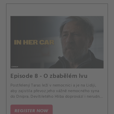
Episode 8 - O zbabělém lvu
Postřelený Taras leží v nemocnici a je na Lidiji,
aby zajistila převoz jeho vážně nemocného syna
do Dnipra. Devítiletého Hliba doprovází i nerudný
dědeček a právě od Anatolije se Lidija dozvídá o
pravém účelu jejich fondu.
REGISTER NOW