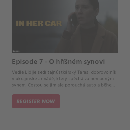
Episode 7 - O hříšném synovi
Vedle Lidije sedí tajnůstkářský Taras, dobrovolník
v ukrajinské armádě, který spěchá za nemocným
synem. Cestou se jim ale porouchá auto a během
oprav Lidija zjistí, že jí Taras několik důležitých
detailů zamlčel.
REGISTER NOW