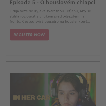
Episode 5 - O houslovém chlapci
Lidija veze do Kyjeva svéráznou Teťjanu, aby se
stihla rozloučit s vnukem před odjezdem na
frontu. Cestou svírá pouzdro na housle, které
chce Pavlovi předat, ale je otázkou, zda se po
poslední hádce dokáží usmířit.
REGISTER NOW