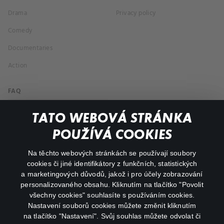
Drama
Privacy policy
Comedy
Documentaries
Action
FAQ
My profile
TATO WEBOVÁ STRÁNKA
Important links
POUŽÍVÁ COOKIES
Na těchto webových stránkách se používají soubory
facebook
instagram
cookies či jiné identifikátory z funkčních, statistických
a marketingových důvodů, jakož i pro účely zobrazování
personalizovaného obsahu. Kliknutím na tlačítko "Povolit
youtube
všechny cookies" souhlasíte s používáním cookies.
Nastavení souborů cookies můžete změnit kliknutím
na tlačítko "Nastavení". Svůj souhlas můžete odvolat či