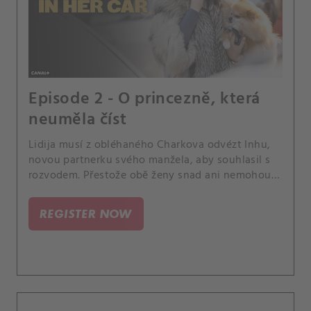
Episode 2 - O princezně, která
neuměla číst
Lidija musí z obléhaného Charkova odvézt Inhu,
novou partnerku svého manžela, aby souhlasil s
rozvodem. Přestože obě ženy snad ani nemohou
být odlišnější, s ujetými kilometry zjišťují, že je
tíží podobná ztráta.
REGISTER NOW