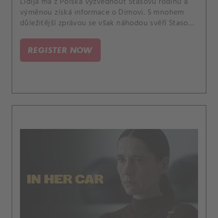
Lidija má z Polska vyzvednout Stasovu rodinu a
výměnou získá informace o Dimovi. S mnohem
důležitější zprávou se však náhodou svěří Stasova
žena Tamara, která se před 8 lety evakuovala z
Luhansku ve stejný den jako Lidijina sestra.
REGISTER NOW