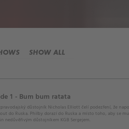
SHOWS
SHOW ALL
de 1 - Bum bum ratata
zpravodajský důstojník Nicholas Elliott čelí podezření, že na
ut do Ruska. Philby dorazí do Ruska a místo toho, aby se mu d
án nedůvěřivým důstojníkem KGB Sergejem.