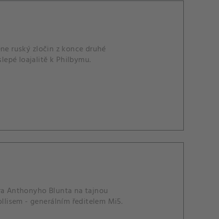
ene ruský zločin z konce druhé
slepé loajalitě k Philbymu.
sira Anthonyho Blunta na tajnou
lisem - generálním ředitelem Mi5.