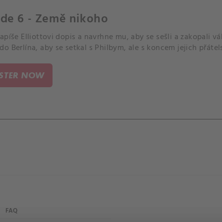
ode 6 - Země nikoho
apíše Elliottovi dopis a navrhne mu, aby se sešli a zakopali vá
o Berlína, aby se setkal s Philbym, ale s koncem jejich přátelst
ISTER NOW
FAQ