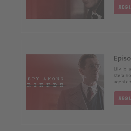
REG
Episo
Lily je 
která ho
agentem
REG