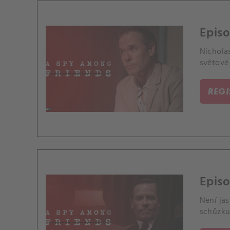
Episo
Nicholas
světové 
REG
Episo
Není jas
schůzku