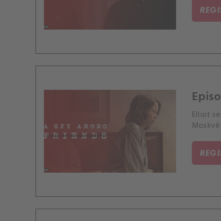
REG
Episo
Elliot s
Moskvě j
REG