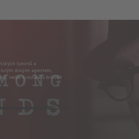
itských špionů a
oslulým dvojím agentem,
ky, vedla k rozvratu britské