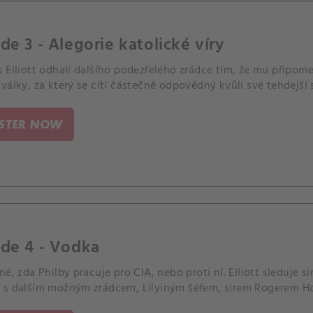
de 3 - Alegorie katolické víry
 Elliott odhalí dalšího podezřelého zrádce tím, že mu připom
války, za který se cítí částečně odpovědný kvůli své tehdejší 
ISTER NOW
de 4 - Vodka
né, zda Philby pracuje pro CIA, nebo proti ní. Elliott sleduje 
 s dalším možným zrádcem, Lilyiným šéfem, sirem Rogerem Hol