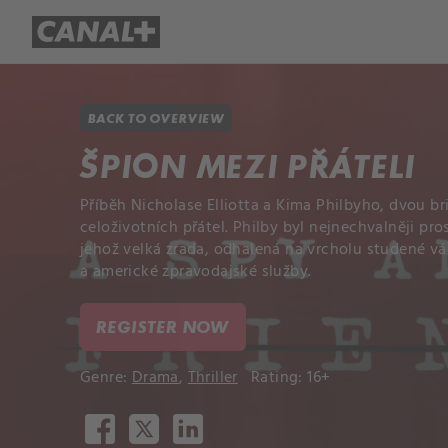
Library
Apple TV+
BACK TO OVERVIEW
ŠPION MEZI PŘÁTELI
Příběh Nicholase Elliotta a Kima Philbyho, dvou br
celoživotních přátel. Philby byl nejnechvalněji pr
jehož velká zrada, odhalená na vrcholu studené vál
a americké zpravodajské služby.
REGISTER NOW
Genre:
Drama
,
Thriller
Rating: 16+