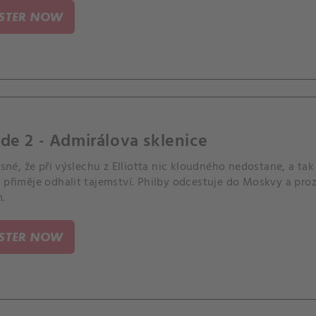
ISTER NOW
de 2 - Admirálova sklenice
jasné, že při výslechu z Elliotta nic kloudného nedostane, a ta
 přiměje odhalit tajemství. Philby odcestuje do Moskvy a prozr
.
ISTER NOW