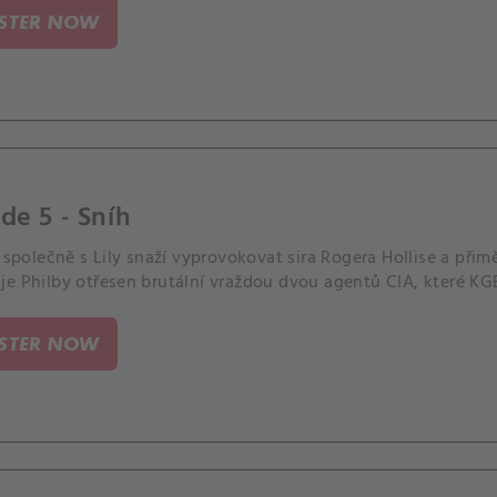
ISTER NOW
de 5 - Sníh
e společně s Lily snaží vyprovokovat sira Rogera Hollise a přimě
e Philby otřesen brutální vraždou dvou agentů CIA, které KGB
ISTER NOW