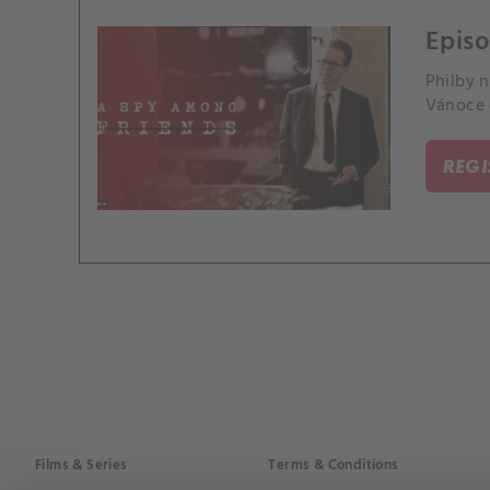
Epis
Philby n
Vánoce d
REG
Films & Series
Terms & Conditions