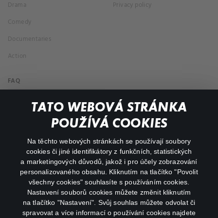
Drama
Privacy policy
Comedy
Documentaries
Action
FAQ
My profile
TATO WEBOVÁ STRÁNKA
Important links
POUŽÍVÁ COOKIES
Na těchto webových stránkách se používají soubory
facebook
instagram
cookies či jiné identifikátory z funkčních, statistických
a marketingových důvodů, jakož i pro účely zobrazování
personalizovaného obsahu. Kliknutím na tlačítko "Povolit
youtube
všechny cookies" souhlasíte s používáním cookies.
Nastavení souborů cookies můžete změnit kliknutím
na tlačítko "Nastavení". Svůj souhlas můžete odvolat či
spravovat a více informací o používání cookies najdete