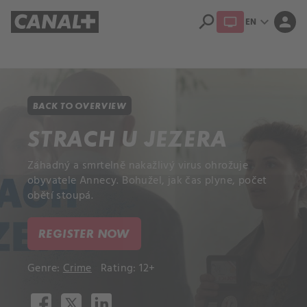
search
expand_more
person
EN
Library
Apple TV+
BACK TO OVERVIEW
STRACH U JEZERA
Záhadný a smrtelně nakažlivý virus ohrožuje
obyvatele Annecy. Bohužel, jak čas plyne, počet
obětí stoupá.
REGISTER NOW
Genre:
Crime
Rating: 12+