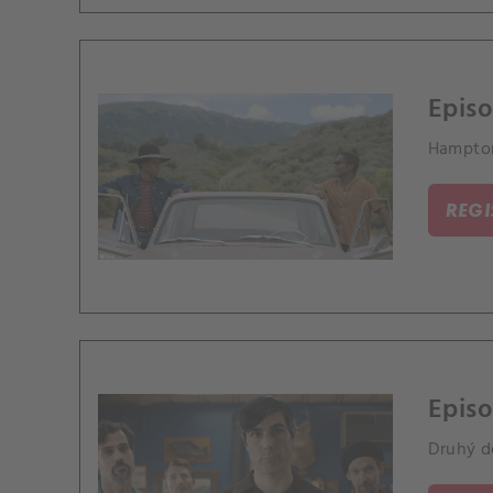
Episo
Hampton
REG
Episo
Druhý d