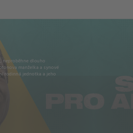
í, neproběhne dlouho
mptonova manželka a synové
ní rodinná jednotka a jeho