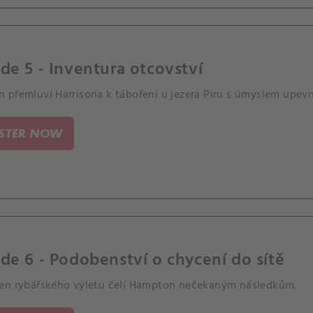
de 5 - Inventura otcovství
 přemluví Harrisona k táboření u jezera Piru s úmyslem upevn
ISTER NOW
de 6 - Podobenství o chycení do sítě
en rybářského výletu čelí Hampton nečekaným následkům.