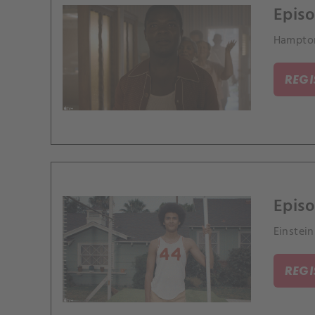
Epis
Hampton
REG
Episo
Einstei
REG