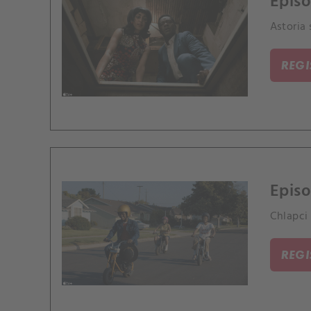
Episo
Astoria 
REG
Epis
Chlapci
REG