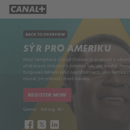
Library
Apple TV+
BACK TO OVERVIEW
SÝR PRO AMERIKU
Když Hamptona (David Oyelowo) propustí z vězen
očekávané shledání s rodinou tak, jak doufal. Ha
fungovali během jeho nepřítomnosti jako netradič
návrat jim převrátí život naruby.
REGISTER NOW
Genre:
Rating: 16+