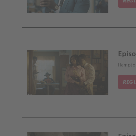
REG
Episo
Hampton
REG