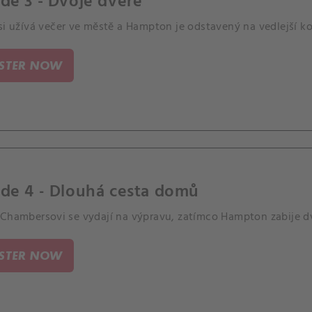
de 3 - Dvoje dveře
si užívá večer ve městě a Hampton je odstavený na vedlejší kol
ISTER NOW
ode 4 - Dlouhá cesta domů
 Chambersovi se vydají na výpravu, zatímco Hampton zabije 
ISTER NOW