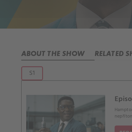
ABOUT THE SHOW
RELATED 
S1
Episo
Hampton
nepříto