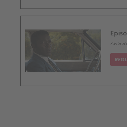
Episo
Závěrečn
REG