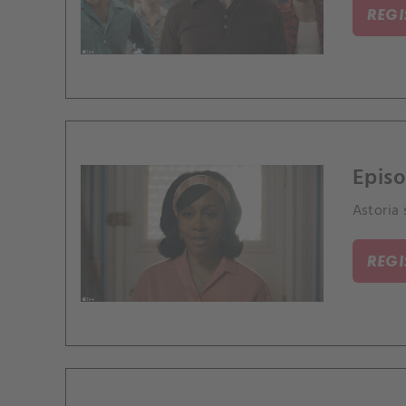
REG
Episo
Astoria
REG