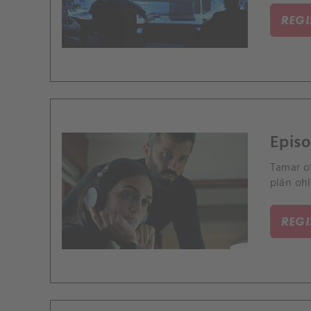
REG
Episo
Tamar o
plán ohl
REG