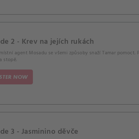
de 2 - Krev na jejích rukách
, místní agent Mosadu se všemi způsoby snaží Tamar pomoct. Př
a stopě.
ISTER NOW
de 3 - Jasminino děvče