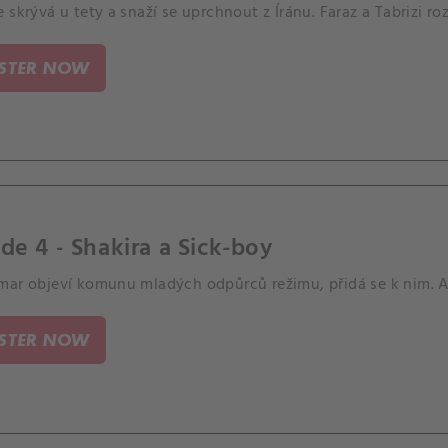
 skrývá u tety a snaží se uprchnout z Íránu. Faraz a Tabrizi rozš
ISTER NOW
de 4 - Shakira a Sick-boy
mar objeví komunu mladých odpůrců režimu, přidá se k nim. A 
ISTER NOW