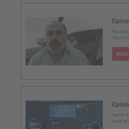
Episo
Na podz
Tabrizi z
REG
Episo
Tamar s 
snaží př