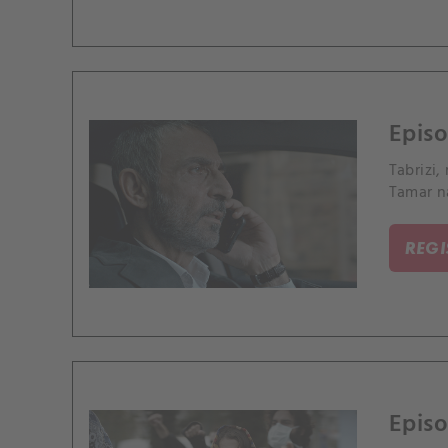
Episo
Tabrizi
Tamar n
REG
Episo