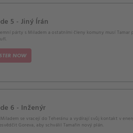
de 5 - Jiný Írán
emní párty s Miladem a ostatními členy komuny musí Tamar pro
uří.
ISTER NOW
de 6 - Inženýr
Miladem se vracejí do Teheránu a vydírají svůj kontakt v ene
esvědčit Goreva, aby schválil Tamařin nový plán.