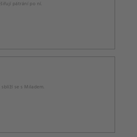
iřují pátrání po ní.
sblíží se s Miladem.