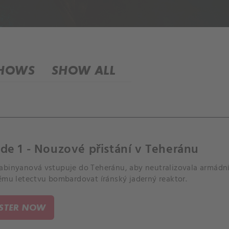
SHOWS
SHOW ALL
de 1 - Nouzové přistání v Teheránu
abinyanová vstupuje do Teheránu, aby neutralizovala armádn
kému letectvu bombardovat íránský jaderný reaktor.
ISTER NOW