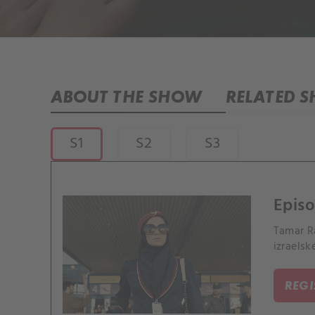
ABOUT THE SHOW
RELATED 
S1
S2
S3
Episo
Tamar R
izraels
REG