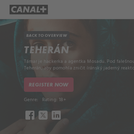
Library
Apple TV+
BACK TO OVERVIEW
TEHERÁN
Támar je hackerka a agentka Mosadu. Pod falešnou 
Teherán, aby pomohla zničit íránský jaderný reakto
REGISTER NOW
Genre:
Rating: 18+