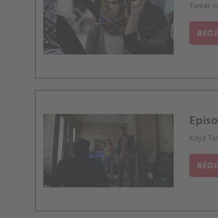
Tamar se
REG
Episo
Když Ta
REG