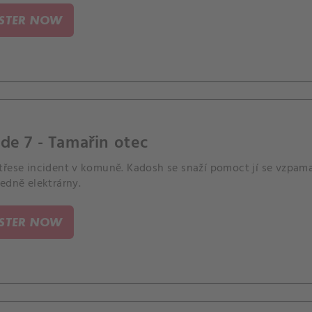
ISTER NOW
de 7 - Tamařin otec
třese incident v komuně. Kadosh se snaží pomoct jí se vzpa
edně elektrárny.
ISTER NOW