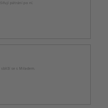
iřují pátrání po ní.
sblíží se s Miladem.