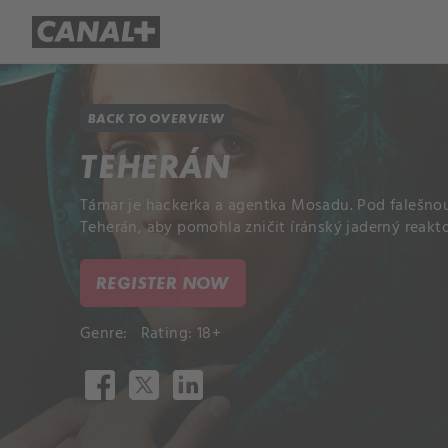
Library
Apple TV+
BACK TO OVERVIEW
TEHERÁN
Támar je hackerka a agentka Mosadu. Pod falešnou 
Teherán, aby pomohla zničit íránský jaderný reakto
REGISTER NOW
Genre:
Rating: 18+