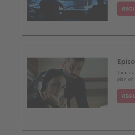
REG
Episo
Tamar o
plán ohl
REG