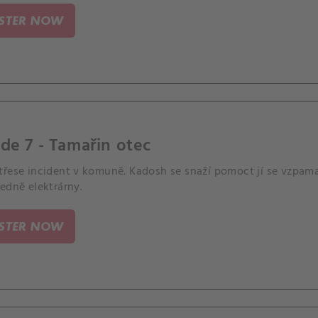
ISTER NOW
de 7 - Tamařin otec
třese incident v komuně. Kadosh se snaží pomoct jí se vzpa
edně elektrárny.
ISTER NOW