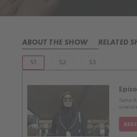
ABOUT THE SHOW
RELATED 
S1
S2
S3
Episo
Tamar R
izraels
REG