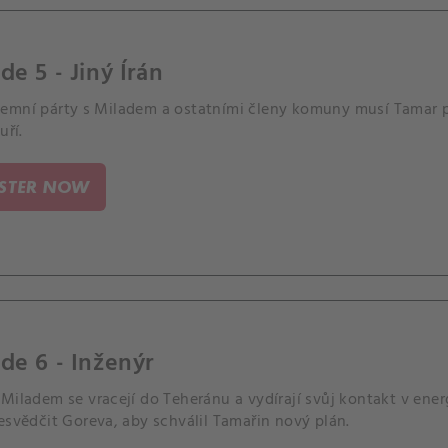
de 5 - Jiný Írán
emní párty s Miladem a ostatními členy komuny musí Tamar pro
uří.
ISTER NOW
de 6 - Inženýr
Miladem se vracejí do Teheránu a vydírají svůj kontakt v ene
esvědčit Goreva, aby schválil Tamařin nový plán.