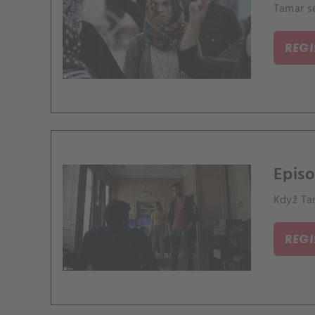
Tamar se
REG
Episo
Když Ta
REG