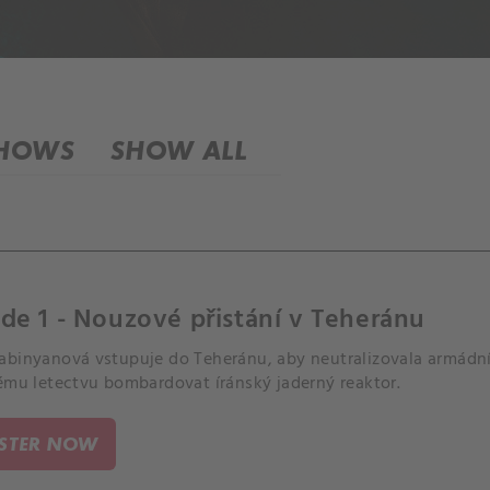
SHOWS
SHOW ALL
de 1 - Nouzové přistání v Teheránu
abinyanová vstupuje do Teheránu, aby neutralizovala armádn
kému letectvu bombardovat íránský jaderný reaktor.
ISTER NOW