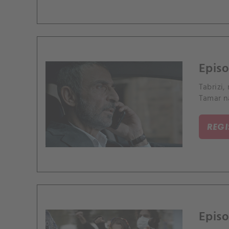
Episo
Tabrizi
Tamar n
REG
Episo