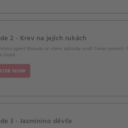
de 2 - Krev na jejích rukách
, místní agent Mosadu se všemi způsoby snaží Tamar pomoct. Př
a stopě.
ISTER NOW
de 3 - Jasminino děvče