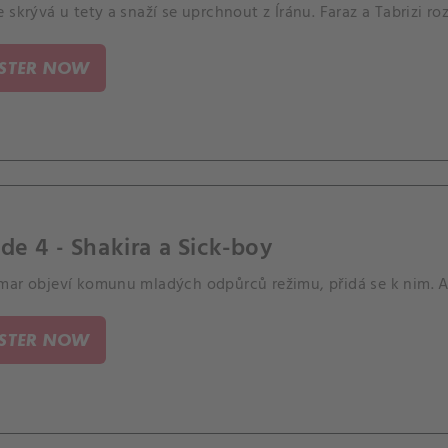
 skrývá u tety a snaží se uprchnout z Íránu. Faraz a Tabrizi rozš
ISTER NOW
de 4 - Shakira a Sick-boy
mar objeví komunu mladých odpůrců režimu, přidá se k nim. A 
ISTER NOW