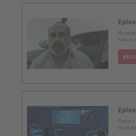
Episo
Na podz
Tabrizi z
REG
Episo
Tamar s 
snaží př