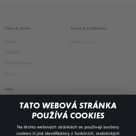
Films & Series
Terms & Conditions
Drama
Privacy policy
Comedy
Documentaries
Action
FAQ
My profile
TATO WEBOVÁ STRÁNKA
Important links
POUŽÍVÁ COOKIES
Na těchto webových stránkách se používají soubory
facebook
instagram
cookies či jiné identifikátory z funkčních, statistických