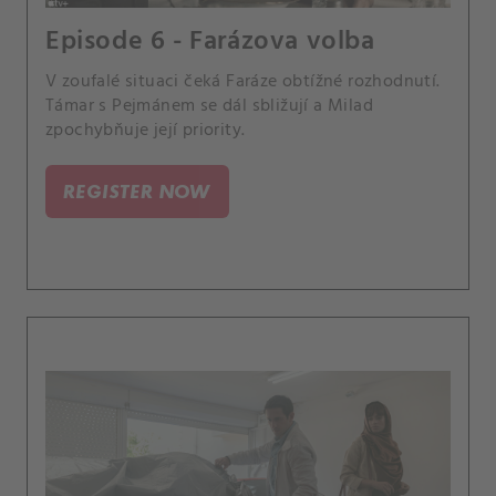
Episode 6 - Farázova volba
V zoufalé situaci čeká Faráze obtížné rozhodnutí.
Támar s Pejmánem se dál sbližují a Milad
zpochybňuje její priority.
REGISTER NOW