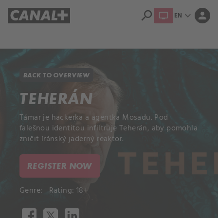
search
expand_more
person
EN
Library
Apple TV+
BACK TO OVERVIEW
TEHERÁN
Támar je hackerka a agentka Mosadu. Pod
falešnou identitou infiltruje Teherán, aby pomohla
zničit íránský jaderný reaktor.
REGISTER NOW
Genre:
Rating: 18+