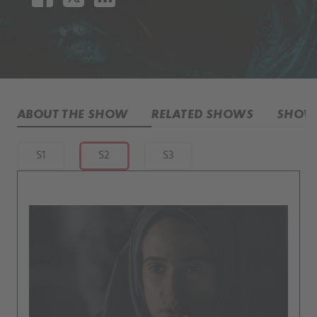
ABOUT THE SHOW
RELATED SHOWS
SHOW 
S1
S2
S3