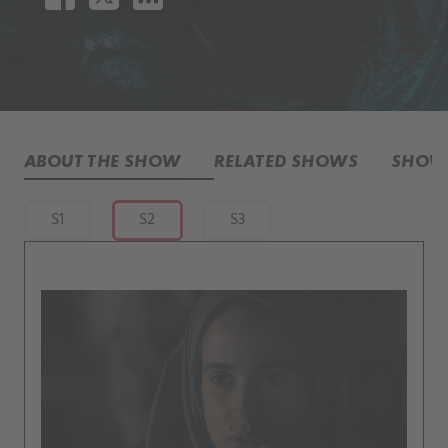
ABOUT THE SHOW
RELATED SHOWS
SHOW 
S1
S2
S3