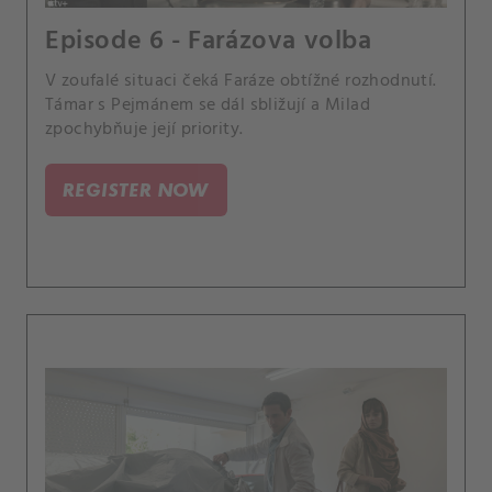
Episode 6 - Farázova volba
V zoufalé situaci čeká Faráze obtížné rozhodnutí.
Támar s Pejmánem se dál sbližují a Milad
zpochybňuje její priority.
REGISTER NOW