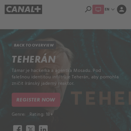
search
expand_more
person
EN
Library
Apple TV+
BACK TO OVERVIEW
TEHERÁN
Támar je hackerka a agentka Mosadu. Pod
falešnou identitou infiltruje Teherán, aby pomohla
zničit íránský jaderný reaktor.
REGISTER NOW
Genre:
Rating: 18+