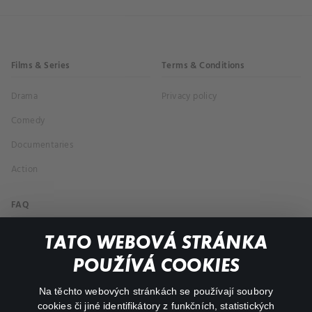
Films & Series
Terms & Conditions
Drama
Privacy policy
Comedy
Documentaries
Action
FAQ
My profile
TATO WEBOVÁ STRÁNKA
Important links
POUŽÍVÁ COOKIES
Na těchto webových stránkách se používají soubory
facebook
instagram
cookies či jiné identifikátory z funkčních, statistických