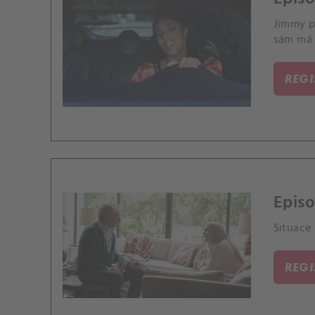
Jimmy př
sám má 
REG
Episo
Situace 
REG