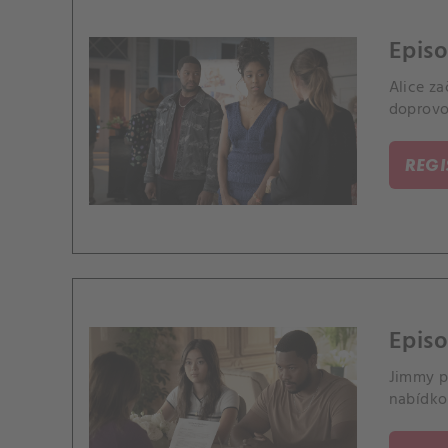
Episo
Alice z
doprovod
REG
Epis
Jimmy po
nabídko