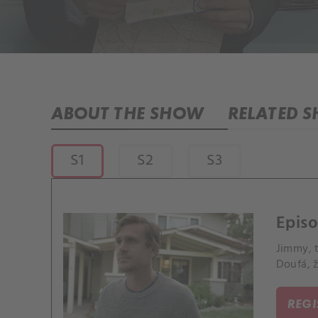
ABOUT THE SHOW
RELATED 
S1
S2
S3
Episo
Jimmy, t
Doufá, 
REG