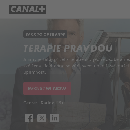
Library
Apple TV+
BACK TO OVERVIEW
TERAPIE PRAVDOU
Jimmy je táta, přítel a terapeut v jedné osobě a n
své ženy. Rozhodne se vůči svému okolí vyzkoušet 
upřímnost.
REGISTER NOW
Genre:
Rating: 16+