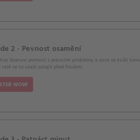
de 2 - Pevnost osamění
hce Seanovi pomoct s právními problémy a ozve se kvůli to
 A celé se to snaží zatajit před Paulem.
ISTER NOW
de 3 - Patnáct minut