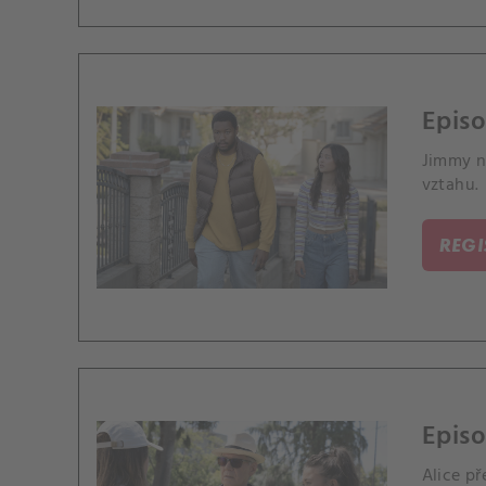
Episo
Jimmy n
vztahu.
REG
Epis
Alice p