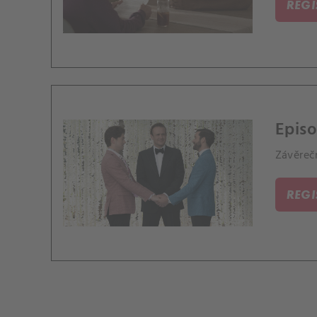
REG
Episo
Závěrečn
REG