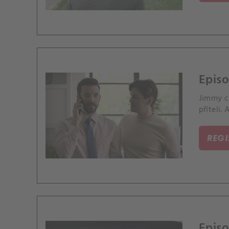
Episo
Jimmy c
příteli.
REG
Episo