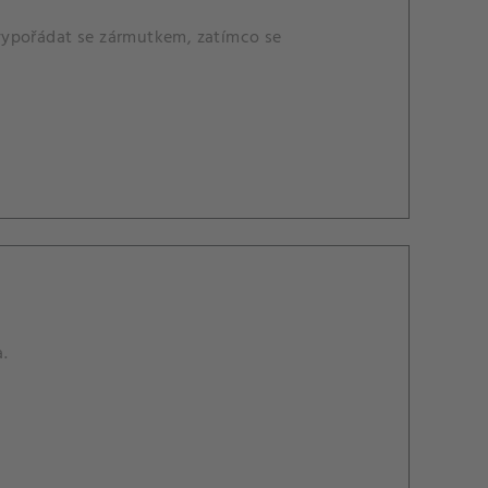
e vypořádat se zármutkem, zatímco se
a.