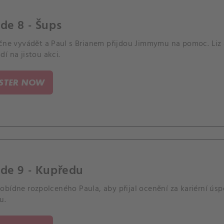
de 8 - Šups
ačne vyvádět a Paul s Brianem přijdou Jimmymu na pomoc. Liz a
í na jistou akci.
ISTER NOW
ode 9 - Kupředu
bídne rozpolceného Paula, aby přijal ocenění za kariérní úsp
u.