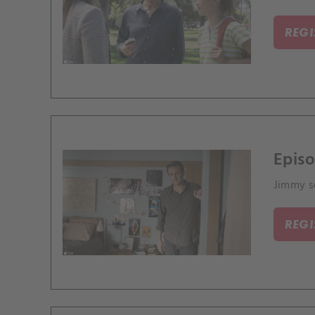
REG
Episo
Jimmy se
REG