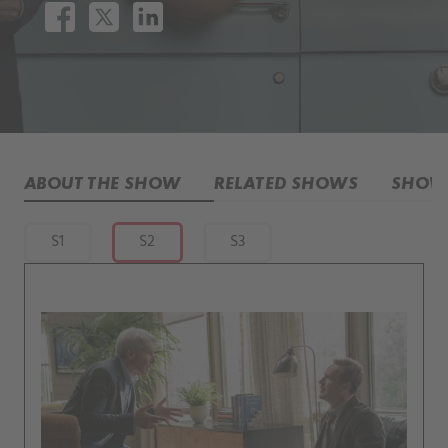
ABOUT THE SHOW
RELATED SHOWS
SHOW 
S1
S2
S3