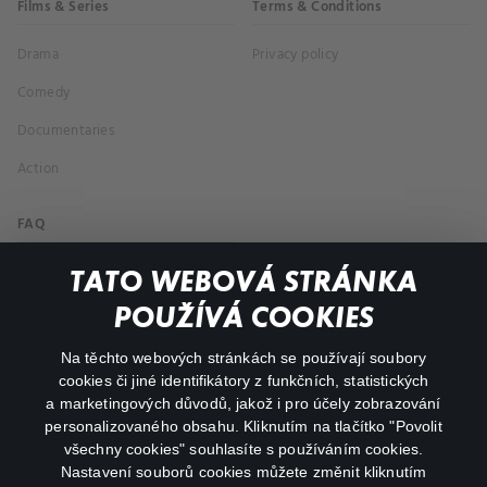
Films & Series
Terms & Conditions
Drama
Privacy policy
Comedy
Documentaries
Action
FAQ
My profile
TATO WEBOVÁ STRÁNKA
Important links
POUŽÍVÁ COOKIES
Na těchto webových stránkách se používají soubory
facebook
instagram
cookies či jiné identifikátory z funkčních, statistických
a marketingových důvodů, jakož i pro účely zobrazování
personalizovaného obsahu. Kliknutím na tlačítko "Povolit
youtube
všechny cookies" souhlasíte s používáním cookies.
Nastavení souborů cookies můžete změnit kliknutím