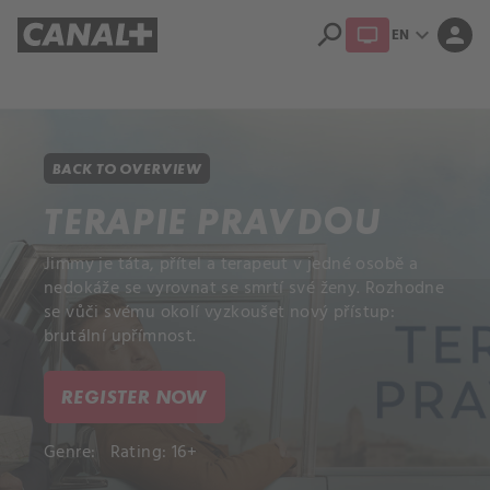
search
expand_more
person
EN
Library
Apple TV+
BACK TO OVERVIEW
TERAPIE PRAVDOU
Jimmy je táta, přítel a terapeut v jedné osobě a
nedokáže se vyrovnat se smrtí své ženy. Rozhodne
se vůči svému okolí vyzkoušet nový přístup:
brutální upřímnost.
REGISTER NOW
Genre:
Rating: 16+