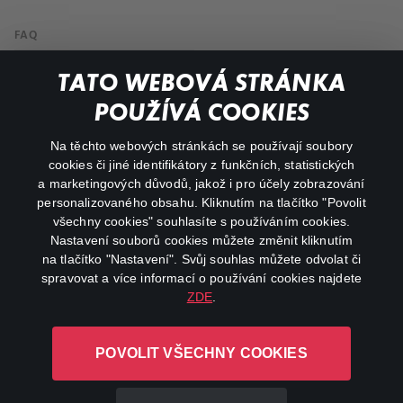
FAQ
My profile
TATO WEBOVÁ STRÁNKA
Important links
POUŽÍVÁ COOKIES
Na těchto webových stránkách se používají soubory
facebook
instagram
cookies či jiné identifikátory z funkčních, statistických
a marketingových důvodů, jakož i pro účely zobrazování
personalizovaného obsahu. Kliknutím na tlačítko "Povolit
youtube
všechny cookies" souhlasíte s používáním cookies.
Nastavení souborů cookies můžete změnit kliknutím
na tlačítko "Nastavení". Svůj souhlas můžete odvolat či
spravovat a více informací o používání cookies najdete
ZDE
.
Canal+ Luxembourg S. à r.l. se sídlem Rue Albert Borschette 4,
L-1246 Luxembourg R.C.S.
POVOLIT VŠECHNY COOKIES
Luxembourg: B 87.905
All rights reserved