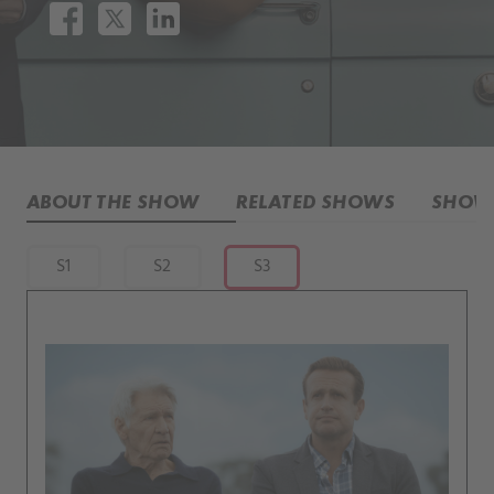
ABOUT THE SHOW
RELATED SHOWS
SHOW 
S1
S2
S3