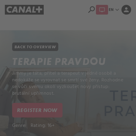
search
expand_more
person
EN
Library
Apple TV+
BACK TO OVERVIEW
TERAPIE PRAVDOU
Jimmy je táta, přítel a terapeut v jedné osobě a
nedokáže se vyrovnat se smrtí své ženy. Rozhodne
se vůči svému okolí vyzkoušet nový přístup:
brutální upřímnost.
REGISTER NOW
Genre:
Rating: 16+