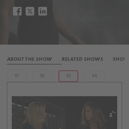
ABOUT THE SHOW
RELATED SHOWS
SHOW 
S1
S2
S3
S4