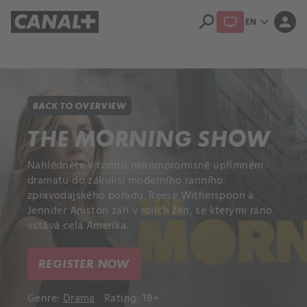
search
expand_more
person
EN
Library
Apple TV+
BACK TO OVERVIEW
THE MORNING SHOW
Nahlédněte v tomto nekompromisně upřímném
dramatu do zákulisí moderního ranního
zpravodajského pořadu. Reese Witherspoon a
Jennifer Aniston září v rolích žen, se kterými ráno
vstává celá Amerika.
REGISTER NOW
Genre:
Drama
Rating: 18+