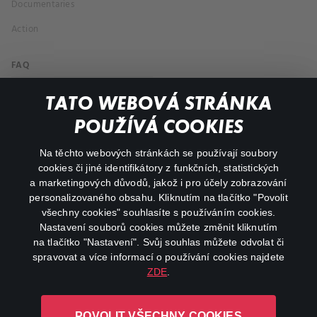
Documentaries
Action
FAQ
My profile
TATO WEBOVÁ STRÁNKA
Important links
POUŽÍVÁ COOKIES
Na těchto webových stránkách se používají soubory
facebook
instagram
cookies či jiné identifikátory z funkčních, statistických
a marketingových důvodů, jakož i pro účely zobrazování
personalizovaného obsahu. Kliknutím na tlačítko "Povolit
youtube
všechny cookies" souhlasíte s používáním cookies.
Nastavení souborů cookies můžete změnit kliknutím
na tlačítko "Nastavení". Svůj souhlas můžete odvolat či
spravovat a více informací o používání cookies najdete
ZDE
.
Canal+ Luxembourg S. à r.l. se sídlem Rue Albert Borschette 4,
POVOLIT VŠECHNY COOKIES