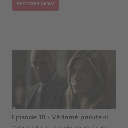
REGISTER NOW
Episode 10 - Vědomé porušení
Závěrečný díl řady. Alex riskuje úplně vše, aby