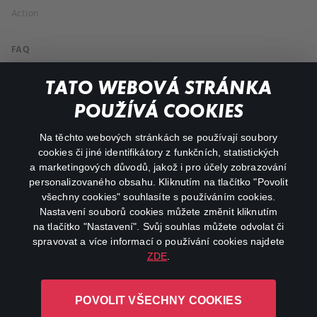
Action
FAQ
My profile
TATO WEBOVÁ STRÁNKA
Important links
POUŽÍVÁ COOKIES
Na těchto webových stránkách se používají soubory
facebook
instagram
cookies či jiné identifikátory z funkčních, statistických
a marketingových důvodů, jakož i pro účely zobrazování
personalizovaného obsahu. Kliknutím na tlačítko "Povolit
youtube
všechny cookies" souhlasíte s používáním cookies.
Nastavení souborů cookies můžete změnit kliknutím
na tlačítko "Nastavení". Svůj souhlas můžete odvolat či
spravovat a více informací o používání cookies najdete
ZDE
.
Canal+ Luxembourg S. à r.l. se sídlem Rue Albert Borschette 4,
L-1246 Luxembourg R.C.S.
POVOLIT VŠECHNY COOKIES
Luxembourg: B 87.905