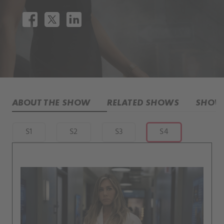
ABOUT THE SHOW
RELATED SHOWS
SHOW 
S1
S2
S3
S4