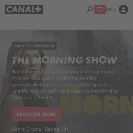
search
expand_more
person
EN
Library
Apple TV+
BACK TO OVERVIEW
THE MORNING SHOW
Nahlédněte v tomto nekompromisně upřímném
dramatu do zákulisí moderního ranního
zpravodajského pořadu. Reese Witherspoon a
Jennifer Aniston září v rolích žen, se kterými ráno
vstává celá Amerika.
REGISTER NOW
Genre:
Drama
Rating: 18+