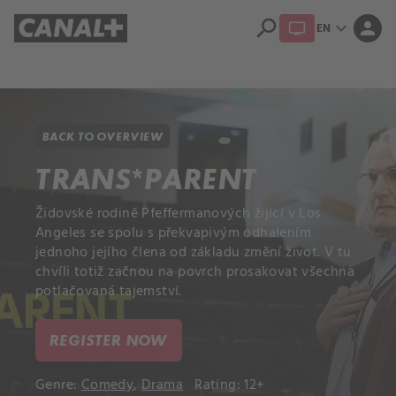
search
expand_more
person
EN
Library
Apple TV+
BACK TO OVERVIEW
TRANS*PARENT
Židovské rodině Pfeffermanových žijící v Los
Angeles se spolu s překvapivým odhalením
jednoho jejího člena od základu změní život. V tu
chvíli totiž začnou na povrch prosakovat všechna
potlačovaná tajemství.
REGISTER NOW
Genre:
Comedy
,
Drama
Rating: 12+