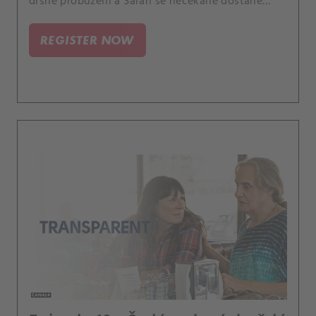
drsné probuzení a Sarah se nečekaně dostane
osvobození.
REGISTER NOW