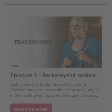
Episode 3 - Berkeleyská sedma
Josh s Raquel si budují hnízdečko v domě
Pfeffermanových. Josh nabídne Coltonovi, aby se
k nim nastěhoval, což se nelíbí Raquel, která si
přeje, aby se Josh věnoval hlavně jí.
REGISTER NOW