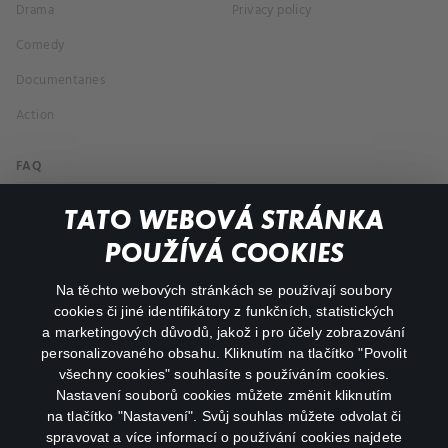
Drama
Privacy policy
Comedy
Documentaries
Action
FAQ
My profile
TATO WEBOVÁ STRÁNKA
Important links
POUŽÍVÁ COOKIES
Na těchto webových stránkách se používají soubory
facebook
instagram
cookies či jiné identifikátory z funkčních, statistických
a marketingových důvodů, jakož i pro účely zobrazování
personalizovaného obsahu. Kliknutím na tlačítko "Povolit
youtube
všechny cookies" souhlasíte s používáním cookies.
Nastavení souborů cookies můžete změnit kliknutím
na tlačítko "Nastavení". Svůj souhlas můžete odvolat či
spravovat a více informací o používání cookies najdete