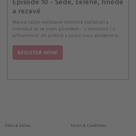
Episode 10 - Šedé, zelené, hnědé
a rezavé
Maura zažije nečekané milostné vzplanutí a
srovnává se se svým původem - v minulosti i v
přítomnosti. Ali probírá s Leslie svou akademickou
budoucnost.
REGISTER NOW
Films & Series
Terms & Conditions