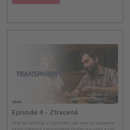
Episode 4 - Ztracená
Josh se sbližuje s Coltonem, ale není to zadarmo.
Sarah překoná katastrofální školní slavnost a cítí