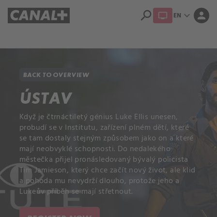
search
expand_more
person
EN
Library
Apple TV+
BACK TO OVERVIEW
ÚSTAV
Když je čtrnáctiletý génius Luke Ellis unesen,
probudí se v Institutu, zařízení plném dětí, které
se tam dostaly stejným způsobem jako on a které
mají neobvyklé schopnosti. Do nedalekého
městečka přijel pronásledovaný bývalý policista
Tim Jamieson, který chce začít nový život, ale klid
a pohoda mu nevydrží dlouho, protože jeho a
Lukeův příběh se mají střetnout.