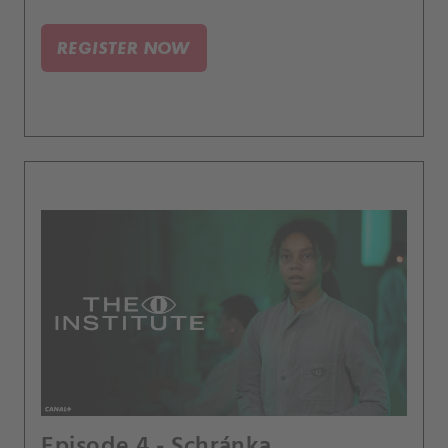
účelu zařízení. Tim Jamieson začíná tušit místní
spiknutí.
REGISTER NOW
Episode 4 - Schránka