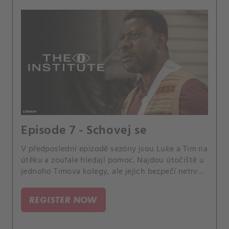
Episode 7 - Schovej se
V předposlední epizodě sezóny jsou Luke a Tim na
útěku a zoufale hledají pomoc. Najdou útočiště u
jednoho Timova kolegy, ale jejich bezpečí netrvá
dlouho — Sigsby je rychle vypátrá.
REGISTER NOW