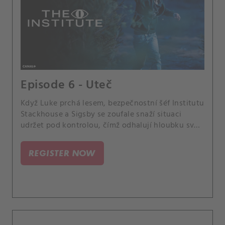
Episode 6 - Uteč
Když Luke prchá lesem, bezpečnostní šéf Institutu
Stackhouse a Sigsby se zoufale snaží situaci
udržet pod kontrolou, čímž odhalují hloubku své
paranoie ohledně temné povahy své práce. Ale
největší zvrat teprve přijde.
REGISTER NOW