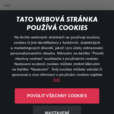
FAQ
My profile
TATO WEBOVÁ STRÁNKA
Important links
POUŽÍVÁ COOKIES
Na těchto webových stránkách se používají soubory
facebook
instagram
cookies či jiné identifikátory z funkčních, statistických
a marketingových důvodů, jakož i pro účely zobrazování
personalizovaného obsahu. Kliknutím na tlačítko "Povolit
youtube
všechny cookies" souhlasíte s používáním cookies.
Nastavení souborů cookies můžete změnit kliknutím
na tlačítko "Nastavení". Svůj souhlas můžete odvolat či
spravovat a více informací o používání cookies najdete
ZDE
.
Canal+ Luxembourg S. à r.l. se sídlem Rue Albert Borschette 4,
L-1246 Luxembourg R.C.S.
POVOLIT VŠECHNY COOKIES
Luxembourg: B 87.905
All rights reserved
NASTAVENÍ