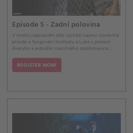
Episode 5 - Zadní polovina
V tomto napínavém díle vychází najevo zlověstná
pravda o fungování Institutu a Luke s pomocí
Averyho a jednoho soucitného zaměstnance
spouští odvážný plán útěku. Ale dokáže se
opravdu dostat ven?.
REGISTER NOW