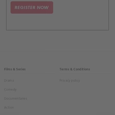
že dokáže navázat spojení s dětmi v dalších
REGISTER NOW
tajných zařízeních po celém světě.
Films & Series
Terms & Conditions
Drama
Privacy policy
Comedy
Documentaries
Action