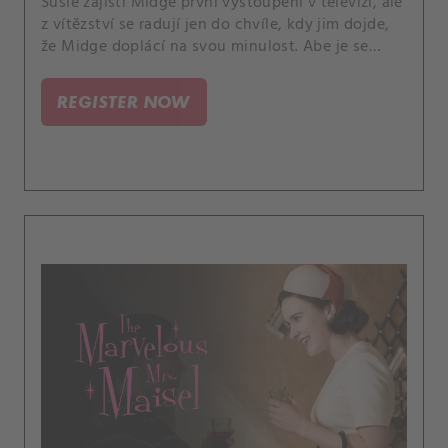
Susie zajistí Midge první vystoupení v televizi, ale
z vítězství se radují jen do chvíle, kdy jim dojde,
že Midge doplácí na svou minulost. Abe je se
svou prací snů v Bell Labs stále méně spokojený,
zatímco Joel se utápí v přesčasech v Maisel &
REGISTER NOW
Roth.