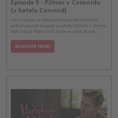
Episode 5 - Půlnoc v Concordu
(v hotelu Concord)
Letní sezóna ve Steinerově horském letovisku
pokračuje a ke skupině se přidají Moishe s Shirley,
kteří naruší Abeův klid. Susie se snaží zbavit
nového přítele a neupotat na sebe v letovisku
pozornost.
REGISTER NOW