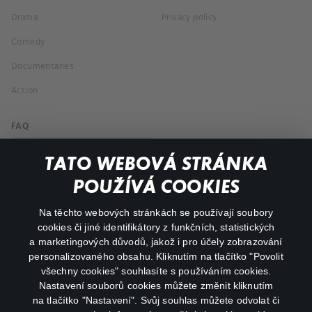
Drama
Privacy policy
Comedy
Documentaries
Action
FAQ
My profile
TATO WEBOVÁ STRÁNKA
Important links
POUŽÍVÁ COOKIES
Na těchto webových stránkách se používají soubory
facebook
instagram
cookies či jiné identifikátory z funkčních, statistických
a marketingových důvodů, jakož i pro účely zobrazování
personalizovaného obsahu. Kliknutím na tlačítko "Povolit
youtube
všechny cookies" souhlasíte s používáním cookies.
Nastavení souborů cookies můžete změnit kliknutím
na tlačítko "Nastavení". Svůj souhlas můžete odvolat či