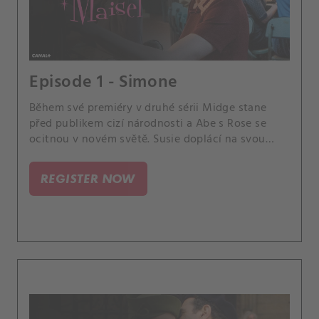
Episode 1 - Simone
Během své premiéry v druhé sérii Midge stane
před publikem cizí národnosti a Abe s Rose se
ocitnou v novém světě. Susie doplácí na svou
špatnou pověst v branži a Joel se vzpamatovává
poté, co opustil svou práci.
REGISTER NOW