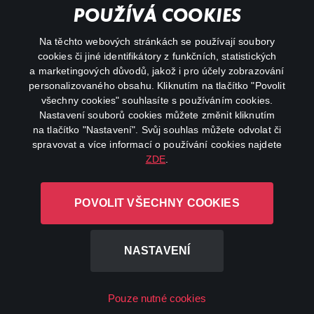
Important links
POUŽÍVÁ COOKIES
Na těchto webových stránkách se používají soubory
facebook
instagram
cookies či jiné identifikátory z funkčních, statistických
a marketingových důvodů, jakož i pro účely zobrazování
personalizovaného obsahu. Kliknutím na tlačítko "Povolit
youtube
všechny cookies" souhlasíte s používáním cookies.
Nastavení souborů cookies můžete změnit kliknutím
na tlačítko "Nastavení". Svůj souhlas můžete odvolat či
spravovat a více informací o používání cookies najdete
ZDE
.
Canal+ Luxembourg S. à r.l. se sídlem Rue Albert Borschette 4,
L-1246 Luxembourg R.C.S.
POVOLIT VŠECHNY COOKIES
Luxembourg: B 87.905
All rights reserved
NASTAVENÍ
©
2026
Pouze nutné cookies