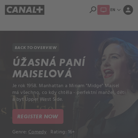
search
expand_more
person
EN
Library
Apple TV+
BACK TO OVERVIEW
ÚŽASNÁ PANÍ
MAISELOVÁ
Je rok 1958. Manhattan a Miriam "Midge" Maisel
má všechno, co kdy chtěla - perfektní manžel, děti
a byt Upper West Side.
REGISTER NOW
Genre:
Comedy
Rating: 16+