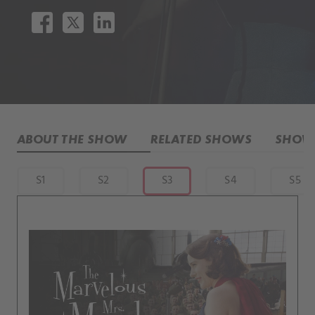
ABOUT THE SHOW
RELATED SHOWS
SHOW 
S1
S2
S3
S4
S5