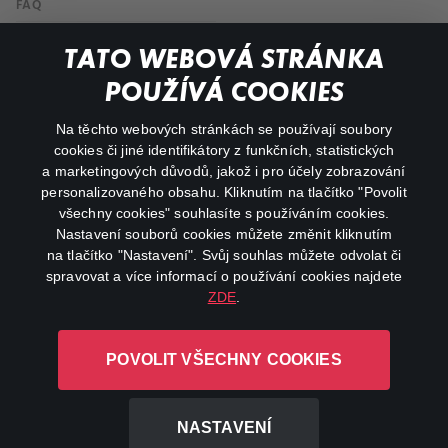
FAQ
My profile
TATO WEBOVÁ STRÁNKA
Important links
POUŽÍVÁ COOKIES
Na těchto webových stránkách se používají soubory
facebook
instagram
cookies či jiné identifikátory z funkčních, statistických
a marketingových důvodů, jakož i pro účely zobrazování
personalizovaného obsahu. Kliknutím na tlačítko "Povolit
youtube
všechny cookies" souhlasíte s používáním cookies.
Nastavení souborů cookies můžete změnit kliknutím
na tlačítko "Nastavení". Svůj souhlas můžete odvolat či
spravovat a více informací o používání cookies najdete
ZDE
.
Canal+ Luxembourg S. à r.l. se sídlem Rue Albert Borschette 4,
L-1246 Luxembourg R.C.S.
POVOLIT VŠECHNY COOKIES
Luxembourg: B 87.905
All rights reserved
NASTAVENÍ
©
2026