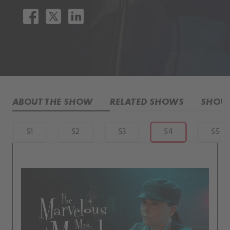
ABOUT THE SHOW
RELATED SHOWS
SHOW 
S1
S2
S3
S4
S5