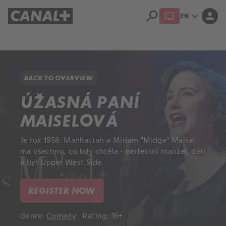
search
expand_more
person
EN
Library
Apple TV+
BACK TO OVERVIEW
ÚŽASNÁ PANÍ
MAISELOVÁ
Je rok 1958. Manhattan a Miriam "Midge" Maisel
má všechno, co kdy chtěla - perfektní manžel, děti
a byt Upper West Side.
REGISTER NOW
Genre:
Comedy
Rating: 16+