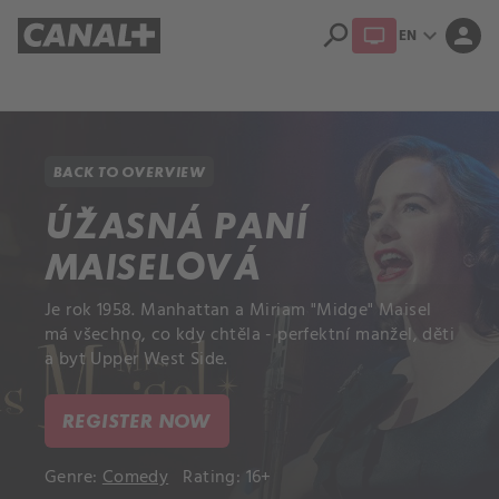
search
expand_more
person
EN
Library
Apple TV+
BACK TO OVERVIEW
ÚŽASNÁ PANÍ
MAISELOVÁ
Je rok 1958. Manhattan a Miriam "Midge" Maisel
má všechno, co kdy chtěla - perfektní manžel, děti
a byt Upper West Side.
REGISTER NOW
Genre:
Comedy
Rating: 16+