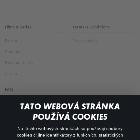
Films & Series
Terms & Conditions
Drama
Privacy policy
Comedy
Documentaries
Action
FAQ
My profile
TATO WEBOVÁ STRÁNKA
Important links
POUŽÍVÁ COOKIES
Na těchto webových stránkách se používají soubory
facebook
instagram
cookies či jiné identifikátory z funkčních, statistických