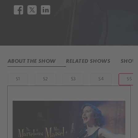
ABOUT THE SHOW
RELATED SHOWS
SHOW 
S1
S2
S3
S4
S5