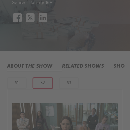
Genre:
Rating: 16+
ABOUT THE SHOW
RELATED SHOWS
SHOW 
S1
S2
S3