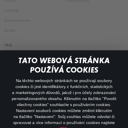
Drama
Privacy policy
Comedy
Documentaries
Action
FAQ
My profile
TATO WEBOVÁ STRÁNKA
Important links
POUŽÍVÁ COOKIES
Na těchto webových stránkách se používají soubory
facebook
instagram
cookies či jiné identifikátory z funkčních, statistických
a marketingových důvodů, jakož i pro účely zobrazování
personalizovaného obsahu. Kliknutím na tlačítko "Povolit
youtube
všechny cookies" souhlasíte s používáním cookies.
Nastavení souborů cookies můžete změnit kliknutím
na tlačítko "Nastavení". Svůj souhlas můžete odvolat či
spravovat a více informací o používání cookies najdete