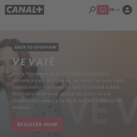
search
expand_more
person
EN
Library
Apple TV+
BACK TO OVERVIEW
VE VATĚ
Molly Novaková se po 20 letech manželství
rozvede a musí přijít na to, jak naloží se svou částí
majetkového vyrovnání ve výši 87 miliard dolarů.
Rozhodne se aktivně zapojit do práce ve své
charitativní nadaci a navázat spojení s obyčejnou
realitou.
REGISTER NOW