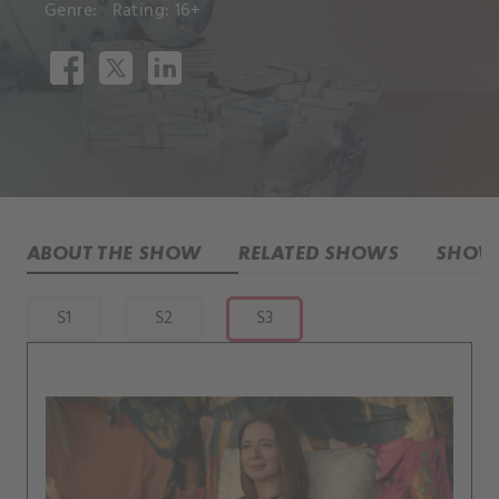
Genre:
Rating: 16+
ABOUT THE SHOW
RELATED SHOWS
SHOW 
S1
S2
S3