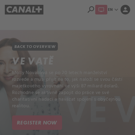
search
expand_more
person
EN
Library
Apple TV+
BACK TO OVERVIEW
VE VATĚ
Molly Novaková se po 20 letech manželství
rozvede a musí přijít na to, jak naloží se svou částí
majetkového vyrovnání ve výši 87 miliard dolarů.
Rozhodne se aktivně zapojit do práce ve své
charitativní nadaci a navázat spojení s obyčejnou
realitou.
REGISTER NOW