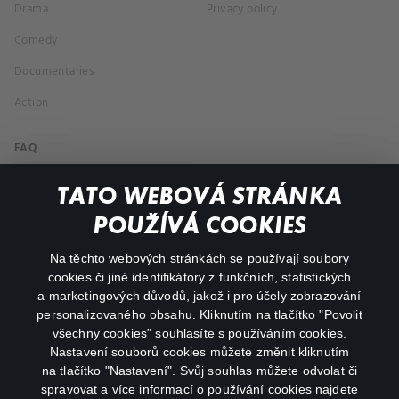
Drama
Privacy policy
Comedy
Documentaries
Action
FAQ
My profile
TATO WEBOVÁ STRÁNKA
Important links
POUŽÍVÁ COOKIES
Na těchto webových stránkách se používají soubory
facebook
instagram
cookies či jiné identifikátory z funkčních, statistických
a marketingových důvodů, jakož i pro účely zobrazování
personalizovaného obsahu. Kliknutím na tlačítko "Povolit
youtube
všechny cookies" souhlasíte s používáním cookies.
Nastavení souborů cookies můžete změnit kliknutím
na tlačítko "Nastavení". Svůj souhlas můžete odvolat či
spravovat a více informací o používání cookies najdete