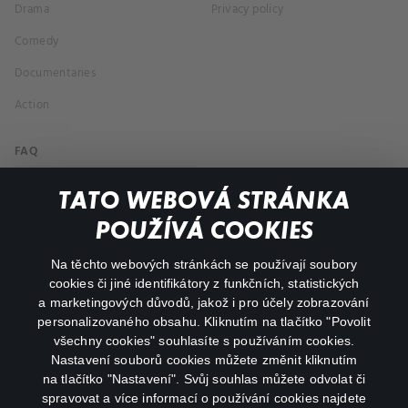
Drama
Privacy policy
Comedy
Documentaries
Action
FAQ
My profile
TATO WEBOVÁ STRÁNKA
Important links
POUŽÍVÁ COOKIES
Na těchto webových stránkách se používají soubory
facebook
instagram
cookies či jiné identifikátory z funkčních, statistických
a marketingových důvodů, jakož i pro účely zobrazování
personalizovaného obsahu. Kliknutím na tlačítko "Povolit
youtube
všechny cookies" souhlasíte s používáním cookies.
Nastavení souborů cookies můžete změnit kliknutím
na tlačítko "Nastavení". Svůj souhlas můžete odvolat či
spravovat a více informací o používání cookies najdete