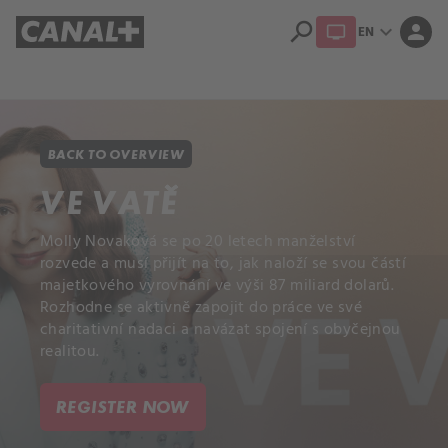
search
expand_more
person
EN
Library
Apple TV+
BACK TO OVERVIEW
VE VATĚ
Molly Novaková se po 20 letech manželství
rozvede a musí přijít na to, jak naloží se svou částí
majetkového vyrovnání ve výši 87 miliard dolarů.
Rozhodne se aktivně zapojit do práce ve své
charitativní nadaci a navázat spojení s obyčejnou
realitou.
REGISTER NOW