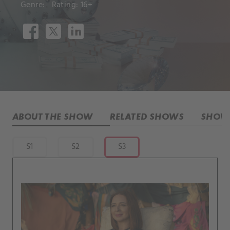
Genre:
Rating: 16+
ABOUT THE SHOW
RELATED SHOWS
SHOW 
S1
S2
S3