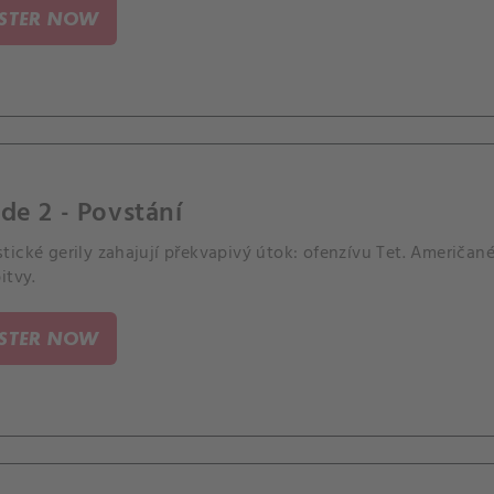
ISTER NOW
de 2 - Povstání
ické gerily zahajují překvapivý útok: ofenzívu Tet. Američané
itvy.
ISTER NOW