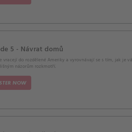
ode 5 - Návrat domů
e vracejí do rozdělené Ameriky a vyrovnávají se s tím, jak je v
dlišným názorům rozkmotří.
ISTER NOW