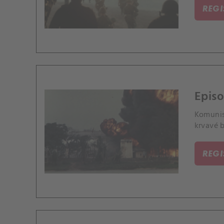
REG
Episo
Komunist
krvavé b
REG