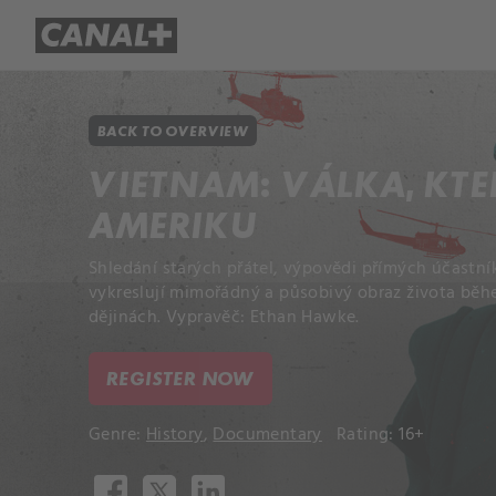
Library
Apple TV+
BACK TO OVERVIEW
VIETNAM: VÁLKA, KT
AMERIKU
Shledání starých přátel, výpovědi přímých účastní
vykreslují mimořádný a působivý obraz života běhe
dějinách. Vypravěč: Ethan Hawke.
REGISTER NOW
Genre:
History
,
Documentary
Rating: 16+