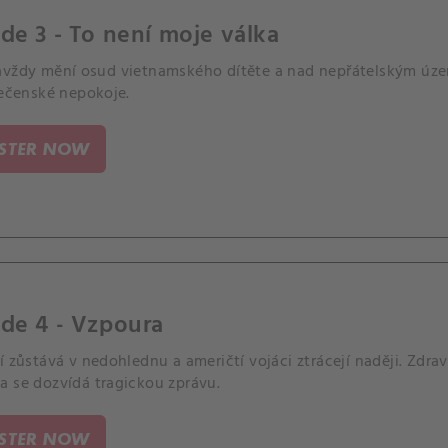
de 3 - To není moje válka
avždy mění osud vietnamského dítěte a nad nepřátelským územ
lečenské nepokoje.
ISTER NOW
de 4 - Vzpoura
í zůstává v nedohlednu a američtí vojáci ztrácejí naději. Zdrav
a se dozvídá tragickou zprávu.
ISTER NOW