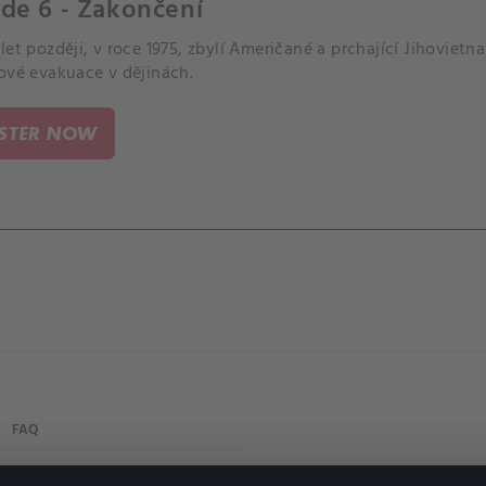
de 6 - Zakončení
let později, v roce 1975, zbylí Američané a prchající Jihovie
ové evakuace v dějinách.
ISTER NOW
FAQ
My profile