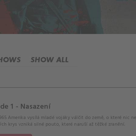
SHOWS
SHOW ALL
de 1 - Nasazení
965 Amerika vysílá mladé vojáky válčit do země, o které nic n
ch krys vzniká silné pouto, které naruší až těžké zranění.