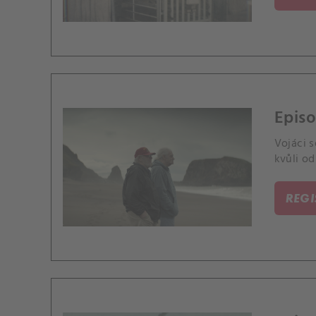
Epis
Vojáci s
kvůli o
REG