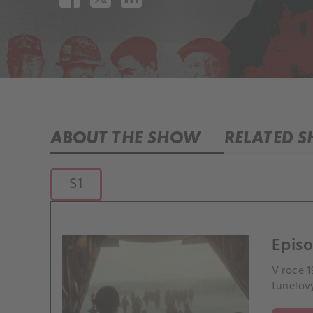
ABOUT THE SHOW
RELATED 
S1
Episo
V roce 1
tunelový