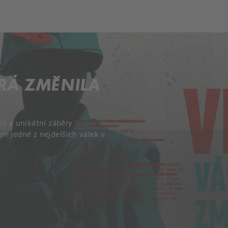
ERÁ ZMĚNILA
ků a unikátní záběry
m jedné z nejdelších válek v