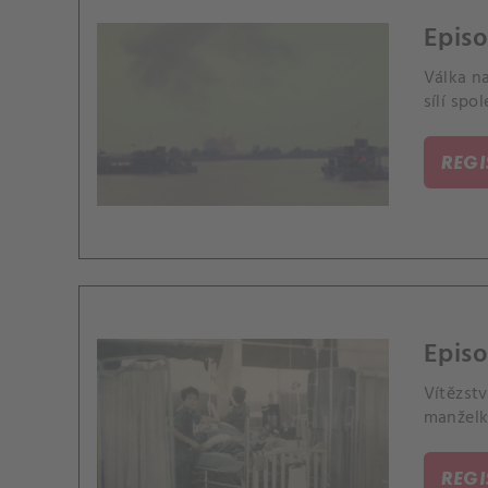
Episo
Válka n
sílí spo
REG
Episo
Vítězstv
manželk
REG