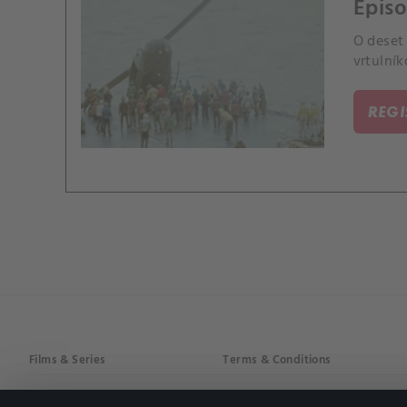
Episo
O deset 
vrtulník
REG
Films & Series
Terms & Conditions
Drama
Privacy policy