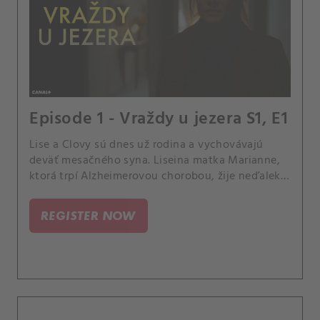
Episode 1 - Vraždy u jezera S1, E1
Lise a Clovy sú dnes už rodina a vychovávajú
deväť mesačného syna. Liseina matka Marianne,
ktorá trpí Alzheimerovou chorobou, žije neďaleko
v špecializovanom opatrovateľskom zariadení na
okraji jazera.
REGISTER NOW