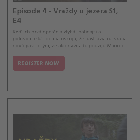
Episode 4 - Vraždy u jezera S1,
E4
Keď ich prvá operácia zlyhá, policajti a
polovojenská polícia riskujú, že nastražia na vraha
novú pascu tým, že ako návnadu použijú Marinu,
dôstojníčku z Clovisovho tímu. Život s Lisinou
matkou Marianne sa doma stáva neznesiteľným.
REGISTER NOW