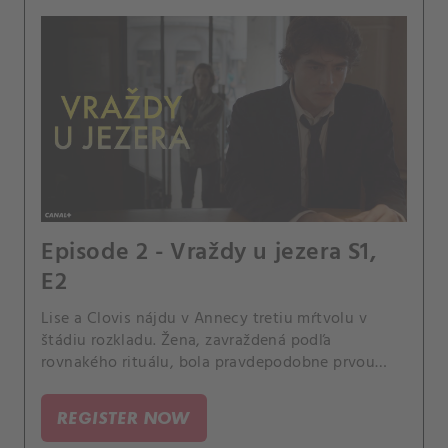
Episode 2 - Vraždy u jezera S1,
E2
Lise a Clovis nájdu v Annecy tretiu mŕtvolu v
štádiu rozkladu. Žena, zavraždená podľa
rovnakého rituálu, bola pravdepodobne prvou
obeťou vraha.
REGISTER NOW