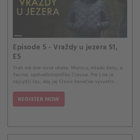
Episode 5 - Vraždy u jezera S1,
E5
Vrah má dve nové obete: Monicu, mladú ženu, a
Yacine, spoludôstojníčku Clovisa. Pre Lise je
najvyšší čas, aby jej Clovis konečne vysvetlil
svoju minulosť.
REGISTER NOW