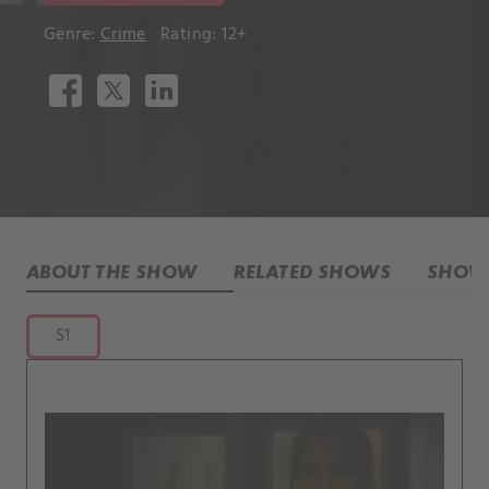
Genre:
Crime
Rating: 12+
ABOUT THE SHOW
RELATED SHOWS
SHOW 
S1