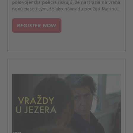
polovojenská polícia riskujú, že nastražia na vraha
novú pascu tým, že ako návnadu použijú Marinu,
dôstojníčku z Clovisovho tímu. Život s Lisinou
matkou Marianne sa doma stáva neznesiteľným.
REGISTER NOW