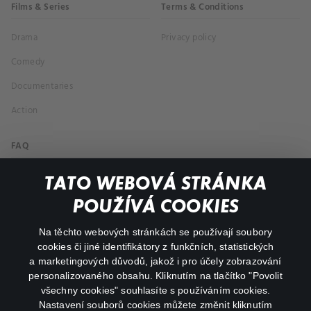
Films & Series
Terms & Conditions
Drama
Privacy policy
Comedy
Documentaries
Action
FAQ
My profile
TATO WEBOVÁ STRÁNKA
Important links
POUŽÍVÁ COOKIES
Na těchto webových stránkách se používají soubory
facebook
instagram
cookies či jiné identifikátory z funkčních, statistických
a marketingových důvodů, jakož i pro účely zobrazování
personalizovaného obsahu. Kliknutím na tlačítko "Povolit
youtube
všechny cookies" souhlasíte s používáním cookies.
Nastavení souborů cookies můžete změnit kliknutím