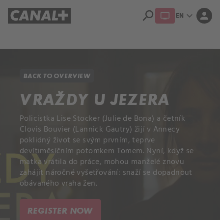
search
expand_more
person
EN
Library
Apple TV+
BACK TO OVERVIEW
VRAŽDY U JEZERA
Policistka Lise Stocker (Julie de Bona) a četník
Clovis Bouvier (Lannick Gautry) žijí v Annecy
poklidný život se svým prvním, teprve
devítiměsíčním potomkem Tomem. Nyní, když se
matka vrátila do práce, mohou manželé znovu
zahájit náročné vyšetřování: snaží se dopadnout
obávaného vraha žen.
REGISTER NOW