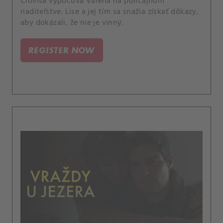
Clovisa vypočúva Varella na policajnom
riaditeľstve. Lise a jej tím sa snažia získať dôkazy,
aby dokázali, že nie je vinný.
REGISTER NOW