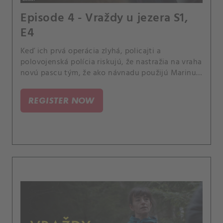
Episode 4 - Vraždy u jezera S1,
E4
Keď ich prvá operácia zlyhá, policajti a
polovojenská polícia riskujú, že nastražia na vraha
novú pascu tým, že ako návnadu použijú Marinu,
dôstojníčku z Clovisovho tímu. Život s Lisinou
matkou Marianne sa doma stáva neznesiteľným.
REGISTER NOW