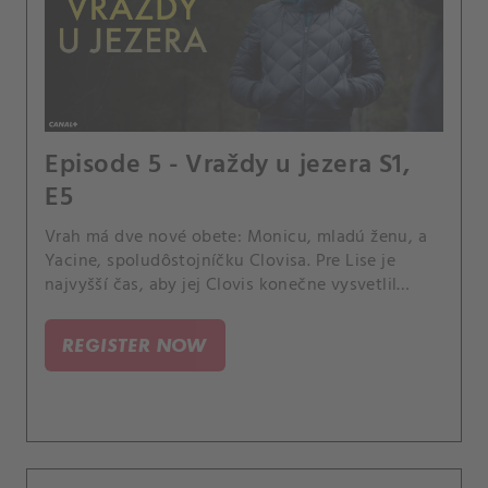
Episode 5 - Vraždy u jezera S1,
E5
Vrah má dve nové obete: Monicu, mladú ženu, a
Yacine, spoludôstojníčku Clovisa. Pre Lise je
najvyšší čas, aby jej Clovis konečne vysvetlil
svoju minulosť.
REGISTER NOW