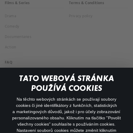
Films & Series
Terms & Conditions
Drama
Privacy policy
Comedy
Documentaries
Action
FAQ
My profile
TATO WEBOVÁ STRÁNKA
Important links
POUŽÍVÁ COOKIES
Na těchto webových stránkách se používají soubory
facebook
instagram
cookies či jiné identifikátory z funkčních, statistických
a marketingových důvodů, jakož i pro účely zobrazování
personalizovaného obsahu. Kliknutím na tlačítko "Povolit
youtube
všechny cookies" souhlasíte s používáním cookies.
Nastavení souborů cookies můžete změnit kliknutím