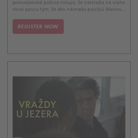
polovojenská polícia riskujú, že nastražia na vraha
novú pascu tým, že ako návnadu použijú Marinu,
dôstojníčku z Clovisovho tímu. Život s Lisinou
matkou Marianne sa doma stáva neznesiteľným.
REGISTER NOW