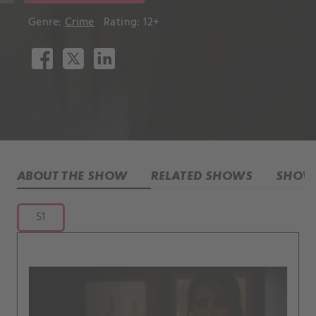
Genre:
Crime
Rating: 12+
ABOUT THE SHOW
RELATED SHOWS
SHOW 
S1