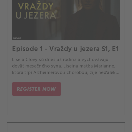
Episode 1 - Vraždy u jezera S1, E1
Lise a Clovy sú dnes už rodina a vychovávajú
deväť mesačného syna. Liseina matka Marianne,
ktorá trpí Alzheimerovou chorobou, žije neďaleko
v špecializovanom opatrovateľskom zariadení na
okraji jazera.
REGISTER NOW