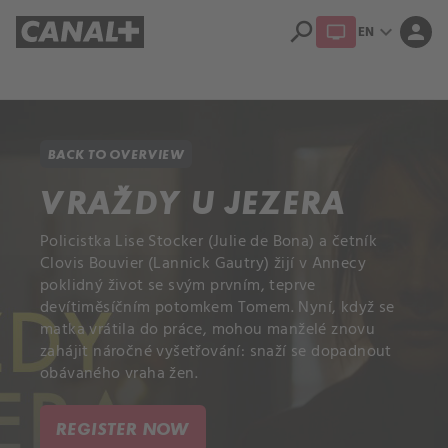
search
expand_more
person
EN
Library
Apple TV+
BACK TO OVERVIEW
VRAŽDY U JEZERA
Policistka Lise Stocker (Julie de Bona) a četník
Clovis Bouvier (Lannick Gautry) žijí v Annecy
poklidný život se svým prvním, teprve
devítiměsíčním potomkem Tomem. Nyní, když se
matka vrátila do práce, mohou manželé znovu
zahájit náročné vyšetřování: snaží se dopadnout
obávaného vraha žen.
REGISTER NOW