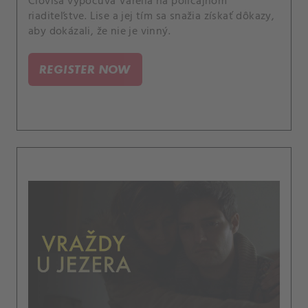
Clovisa vypočúva Varella na policajnom
riaditeľstve. Lise a jej tím sa snažia získať dôkazy,
aby dokázali, že nie je vinný.
REGISTER NOW