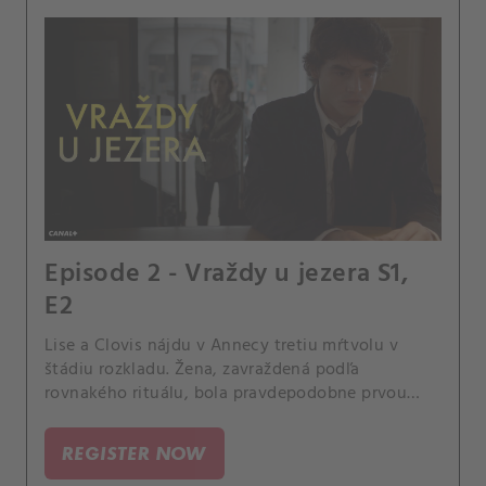
Episode 2 - Vraždy u jezera S1,
E2
Lise a Clovis nájdu v Annecy tretiu mŕtvolu v
štádiu rozkladu. Žena, zavraždená podľa
rovnakého rituálu, bola pravdepodobne prvou
obeťou vraha.
REGISTER NOW