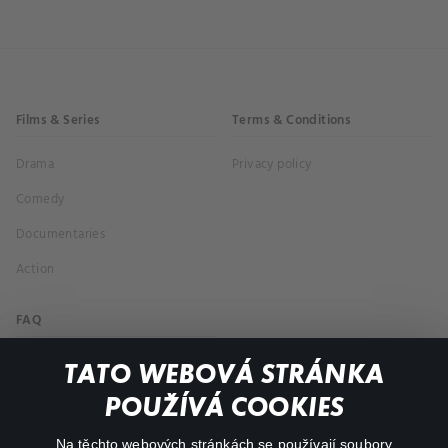
Films & Series
Terms & Conditions
Drama
Privacy policy
Comedy
Documentaries
Action
FAQ
My profile
TATO WEBOVÁ STRÁNKA
Important links
POUŽÍVÁ COOKIES
Na těchto webových stránkách se používají soubory