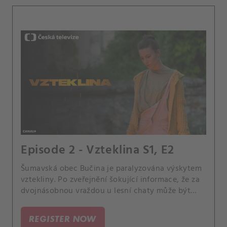
Episode 2 - Vzteklina S1, E2
Šumavská obec Bučina je paralyzována výskytem
vztekliny. Po zveřejnění šokující informace, že za
dvojnásobnou vraždou u lesní chaty může být
medvěd, mají virologa Pavla Rogla všichni za
blázna – dokud se ovšem neukáže, že měl pravdu.
REGISTER NOW