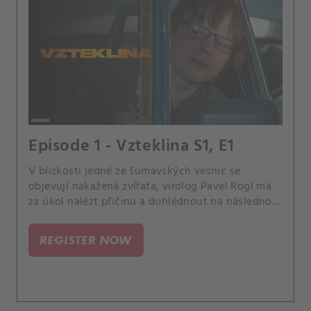
Episode 1 - Vzteklina S1, E1
V blízkosti jedné ze šumavských vesnic se
objevují nakažená zvířata, virolog Pavel Rogl má
za úkol nalézt příčinu a dohlédnout na následnou
vakcinaci. Vedle toho je také pověřen
vypracováním odborného posudku pro tým
REGISTER NOW
kriminalistů vyšetřujících záhadnou
dvojnásobnou vraždu, která se stala v okolních
lesích.