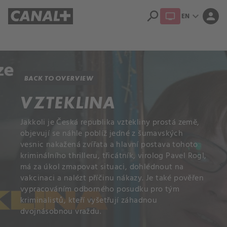
search
expand_more
person
EN
Library
Apple TV+
BACK TO OVERVIEW
VZTEKLINA
Jakkoli je Česká republika vztekliny prostá země,
objevují se náhle poblíž jedné z šumavských
vesnic nakažená zvířata a hlavní postava tohoto
kriminálního thrilleru, třicátník, virolog Pavel Rogl,
má za úkol zmapovat situaci, dohlédnout na
vakcinaci a nalézt příčinu nákazy. Je také pověřen
vypracováním odborného posudku pro tým
kriminalistů, kteří vyšetřují záhadnou
dvojnásobnou vraždu.