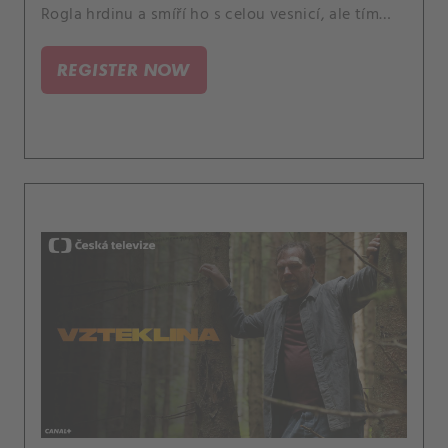
Rogla hrdinu a smíří ho s celou vesnicí, ale tím
jeho problémy zdaleka nekončí.
REGISTER NOW